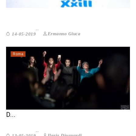
SOLO COSE BELLE: UN PO’ DI LEGG...
Ermanno Giuca
14-05-2019
Roma
RAMONA E GIULIETTA: SUPERARE I MURI
D...
Ilaria Dioguardi
13-05-2019