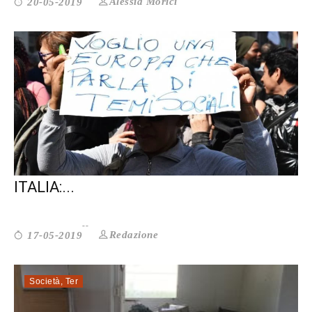
Alessia Morici
20-05-2019
FORUM TERZO SETTORE E CONCORD
ITALIA:...
Redazione
17-05-2019
Società
,
Ter