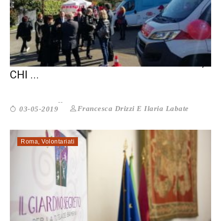
ANCHE NELLA RACCOLTA DEL SANGUE,
CHI ...
Francesca Drizzi E Ilaria Labate
03-05-2019
Roma
,
Volontariati