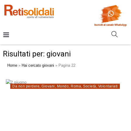
Risultati per: giovani
Home
»
Hai cercato giovani
»
Pagina 22
Da non perdere
,
Giovani
,
Mondo
,
Roma
,
Società
,
Volontariati