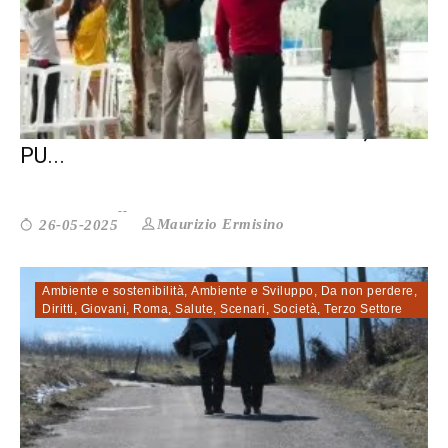
GIUSTIZIA MINORILE: NON PUNIRE, MA
PU...
Maurizio Ermisino
26-05-2025
Ambiente e sostenibilità
,
Ambiente e Sviluppo
,
Da non perdere
,
Diritti
,
Giovani
,
Roma
,
Salute
,
Scenari
,
Società
,
Terzo Settore