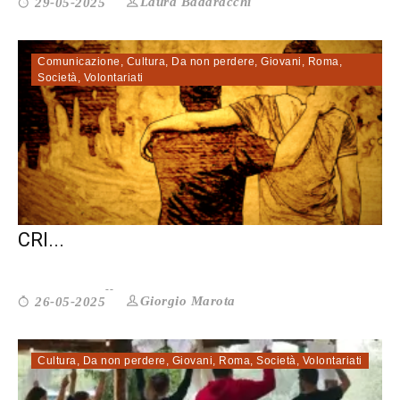
Laura Badaracchi
29-05-2025
Comunicazione
,
Cultura
,
Da non perdere
,
Giovani
,
Roma
,
Società
,
Volontariati
LE MAFIE NELL’ERA DIGITALE. SE LA
CRI...
Giorgio Marota
26-05-2025
Cultura
,
Da non perdere
,
Giovani
,
Roma
,
Società
,
Volontariati