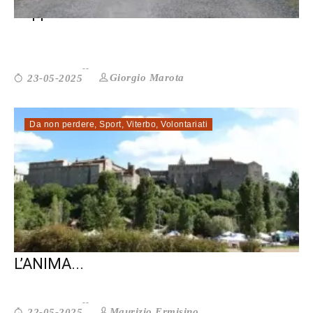
Rapporto Istat 2025: Un’Italia ...
Giorgio Marota
23-05-2025
Da non perdere
,
Sport
,
Viterbo
,
Volontariati
TORNA VITERBO CITTÀ A COLORI:
L’ANIMA...
Maurizio Ermisino
22-05-2025