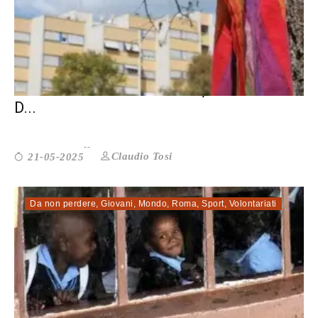
25 ANNI DI CESC PROJECT, UNA STORIA
D...
Claudio Tosi
21-05-2025
Da non perdere
,
Giovani
,
Mondo
,
Roma
,
Sport
,
Volontariati