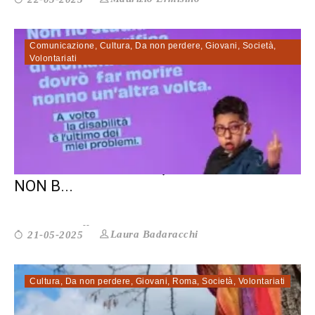
Comunicazione
,
Cultura
,
Da non perdere
,
Giovani
,
Società
,
Volontariati
VOGLIAMO ESSERE QUEL CHE SIAMO.
NON B...
Laura Badaracchi
21-05-2025
Cultura
,
Da non perdere
,
Giovani
,
Roma
,
Società
,
Volontariati