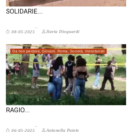
MAIS ODV: INCONTRARCI NELLA
SOLIDARIE...
Ilaria Dioguardi
08-05-2025
Da non perdere
,
Giovani
,
Roma
,
Società
,
Volontariati
COMUNITÀ EDUCANTI. PUNTARE A UN
RAGIO...
Antonella Patete
06-05-2025