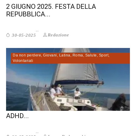
2 GIUGNO 2025. FESTA DELLA
REPUBBLICA...
Redazione
30-05-2025
Da non perdere
,
Giovani
,
Latina
,
Roma
,
Salute
,
Sport
,
Volontariati
CON LA VELATERAPIA I RAGAZZI CON
ADHD...