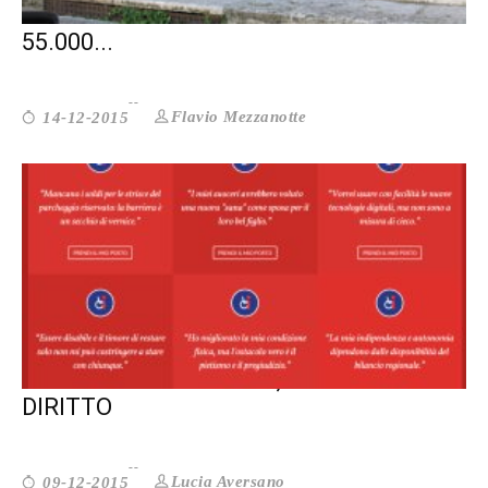
SENZA FISSA DIMORA: SONO ORMAI
55.000...
Flavio Mezzanotte
14-12-2015
CONDIVIDI UNA STORIA, DIFENDI UN
DIRITTO
Lucia Aversano
09-12-2015