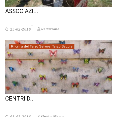
PROTEZIONE CIVILE LAZIO: LE
ASSOCIAZI...
Redazione
25-02-2016
Riforma del Terzo Settore
,
Terzo Settore
RIFORMA DEL TERZO SETTORE: I
CENTRI D...
Guido Memo
08-02-2016