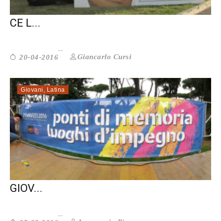
LA MALATTIA NON È UNA SCONFITTA.
CE L...
Giancarlo Cursi
20-04-2016
Giovani
,
Latina
LA MAFIA È UN PROBLEMA ANCHE DEI
GIOV...