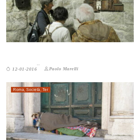
DAVERIO: C’È UN “SACERDOZ...
Paolo Marelli
12-01-2016
Roma
,
Società
,
Ter