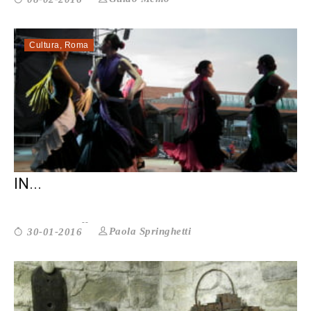
Cultura
,
Roma
LA CULTURA POPOLARE ESISTE E CI FA
IN...
Paola Springhetti
30-01-2016