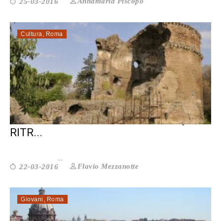
Annamaria Piscopo
25-03-2016
Cultura
,
Roma
UN ECOMUSEO A TORPIGNATTARA, PER
RITR...
Flavio Mezzanotte
22-03-2016
Giovani
,
Roma