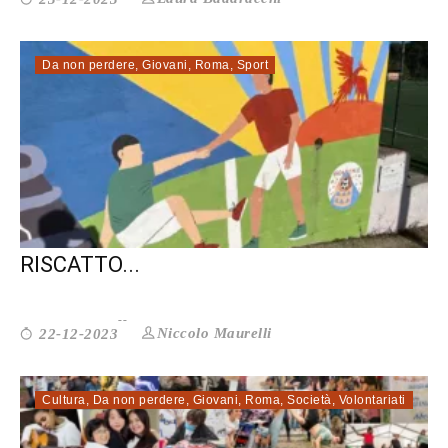
Da non perdere
,
Giovani
,
Roma
,
Sport
IL MONTESPACCATO CALCIO E IL
RISCATTO...
Niccolo Maurelli
22-12-2023
Cultura
,
Da non perdere
,
Giovani
,
Roma
,
Società
,
Volontariati