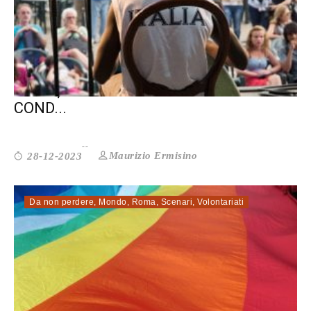
ROMA, MIGRANTI. SE IL CAPITANO È
COND...
Maurizio Ermisino
28-12-2023
Da non perdere
,
Mondo
,
Roma
,
Scenari
,
Volontariati