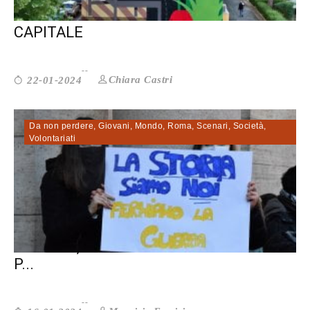
VERSO IL PIANO SOCIALE DI ROMA
CAPITALE
Chiara Castri
22-01-2024
Da non perdere
,
Giovani
,
Mondo
,
Roma
,
Scenari
,
Società
,
Volontariati
UCRAINA, MENO SPESE PER LA DIFESA E
P...