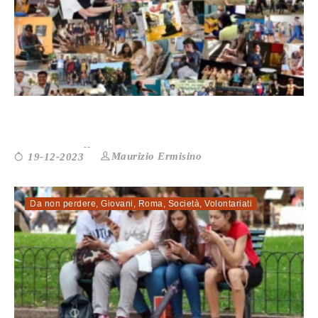
MATEMÙ: L’ARTE CONTRO L’HATE SP...
Maurizio Ermisino
19-12-2023
Da non perdere
,
Giovani
,
Roma
,
Società
,
Volontariati