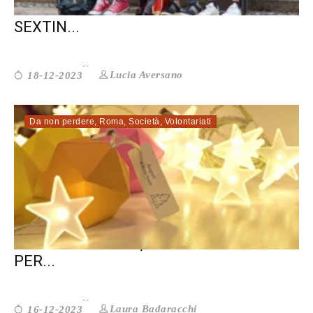
EDUCAZIONE E CONSAPEVOLEZZA AL
SEXTIN...
Lucia Aversano
18-12-2023
Da non perdere
,
Roma
,
Società
,
Volontariati
A ROMA ATTIVITÀ, MERCATINI E IDEE
PER...
Laura Badaracchi
16-12-2023