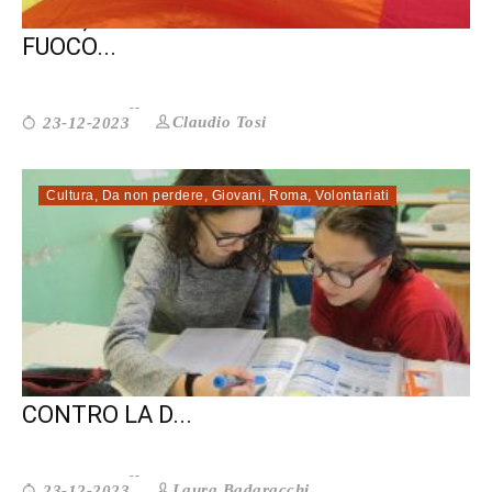
GAZA, APPELLO PER IL CESSATE IL
FUOCO...
Claudio Tosi
23-12-2023
Cultura
,
Da non perdere
,
Giovani
,
Roma
,
Volontariati
W LA SCUOLA. UN PROGRAMMA
CONTRO LA D...
Laura Badaracchi
23-12-2023