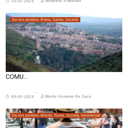
Maurizio Ermisino
16-01-2024
Da non perdere
,
Roma
,
Salute
,
Società
FONDO INCLUSIONE DISABILITÀ. DAL
COMU...
Mario German De Luca
09-01-2024
Da non perdere
,
Mondo
,
Roma
,
Società
,
Volontariati