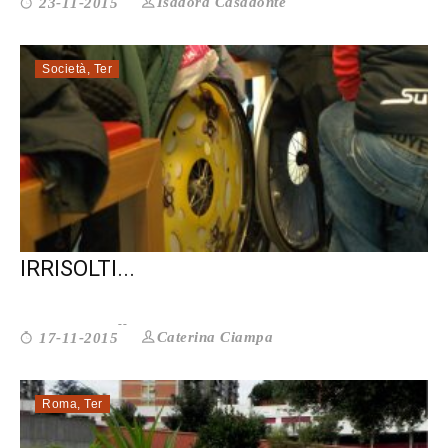
Isadora Casadonte
23-11-2015
Società
,
Ter
SERVIZI SOCIALI: I PROBLEMI
IRRISOLTI...
Caterina Ciampa
17-11-2015
Roma
,
Ter