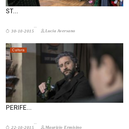
IL 9% DEL NOSTRO PIL HA UNA FACCIA
ST...
Lucia Aversano
30-10-2015
Cultura
ASCANIO CELESTINI: RACCONTO LE
PERIFE...
Maurizio Ermisino
22-10-2015