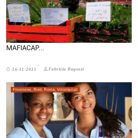
ROMA. IL LAVORO SOCIALE DOPO
MAFIACAP...
Fabrizia Bagozzi
16-11-2015
Frosinone
,
Rieti
,
Roma
,
Volontariati