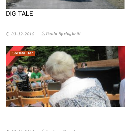
IDEE E PROPOSTE PER IL WELFARE
DIGITALE
Paola Springhetti
03-12-2015
Società
,
Ter
ANZIANI: PIÙ CHE ATTIVI, “ATTIV...