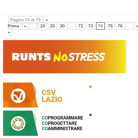
Pagina 74 di 79
«
Prima
«
...
10
20
30
...
72
73
74
75
76
...
»