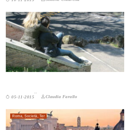
UN PO’ SOLI E UN PO’ CON ...
Claudia Farallo
05-11-2015
Roma
,
Società
,
Ter