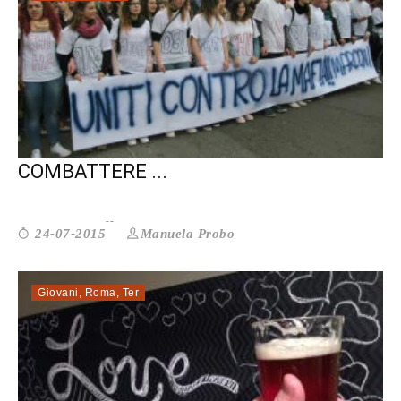
VITERBO. “CENTOPASSI PER“
COMBATTERE ...
Manuela Probo
24-07-2015
Giovani
,
Roma
,
Ter