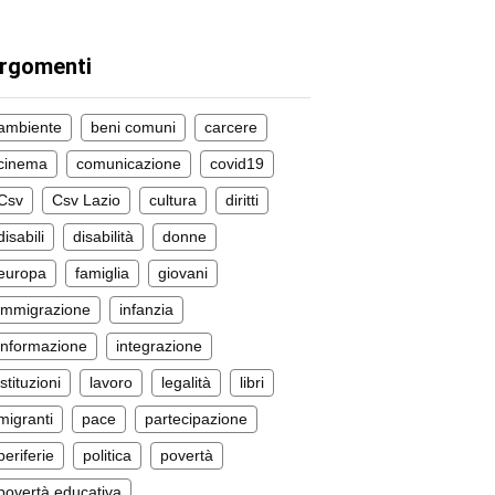
rgomenti
ambiente
beni comuni
carcere
cinema
comunicazione
covid19
Csv
Csv Lazio
cultura
diritti
disabili
disabilità
donne
europa
famiglia
giovani
immigrazione
infanzia
informazione
integrazione
istituzioni
lavoro
legalità
libri
migranti
pace
partecipazione
periferie
politica
povertà
povertà educativa