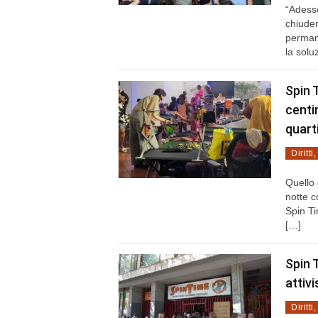
“Adesso
chiuder
permane
la solu
Spin 
centin
quart
Diritti
Quello
notte c
Spin Ti
[…]
Spin 
attiv
Diritti