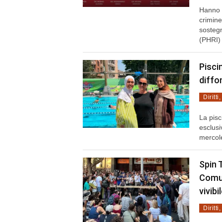
Hanno 
crimin
sostegn
(PHRI) 
Pisci
diffo
Diritti
La pisc
esclusi
mercole
Spin 
Comun
vivibi
Diritti