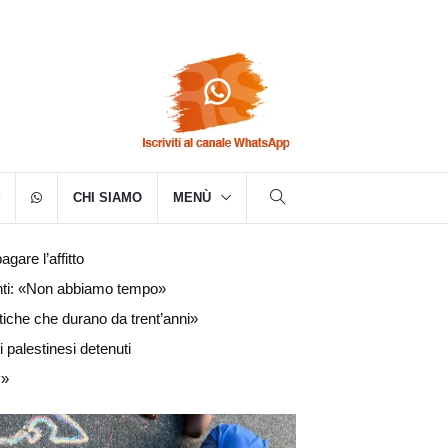
CHI SIAMO
MENÙ
gare l’affitto
panti: «Non abbiamo tempo»
litiche che durano da trent’anni»
 palestinesi detenuti
y»