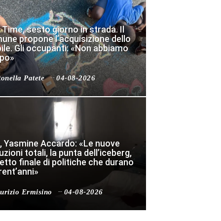
 Time, sesto giorno in strada. Il
une propone l’acquisizione dello
ile. Gli occupanti: «Non abbiamo
po»
onella Patete
04-08-2026
, Yasmine Accardo: «Le nuove
tuzioni totali, la punta dell’iceberg,
fetto finale di politiche che durano
rent’anni»
urizio Ermisino
04-08-2026