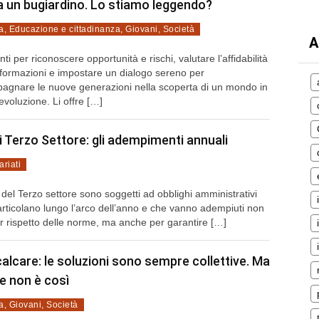
ha un bugiardino. Lo stiamo leggendo?
a
,
Educazione e cittadinanza
,
Giovani
,
Società
A
ti per riconoscere opportunità e rischi, valutare l’affidabilità
nformazioni e impostare un dialogo sereno per
agnare le nuove generazioni nella scoperta di un mondo in
evoluzione. Li offre […]
di Terzo Settore: gli adempimenti annuali
ariati
i del Terzo settore sono soggetti ad obblighi amministrativi
articolano lungo l’arco dell’anno e che vanno adempiuti non
r rispetto delle norme, ma anche per garantire […]
alcare: le soluzioni sono sempre collettive. Ma
te non è così
a
,
Giovani
,
Società