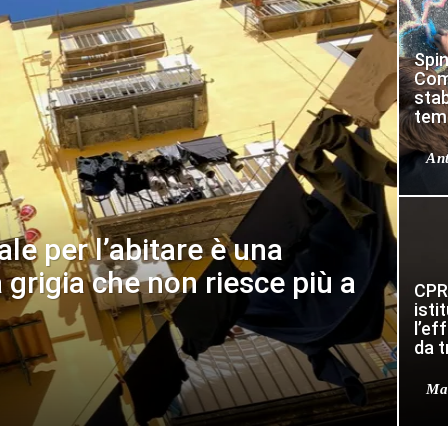
Spin
Com
stab
tem
Ant
le per l’abitare è una
a grigia che non riesce più a
CPR
isti
l’ef
da t
Ma