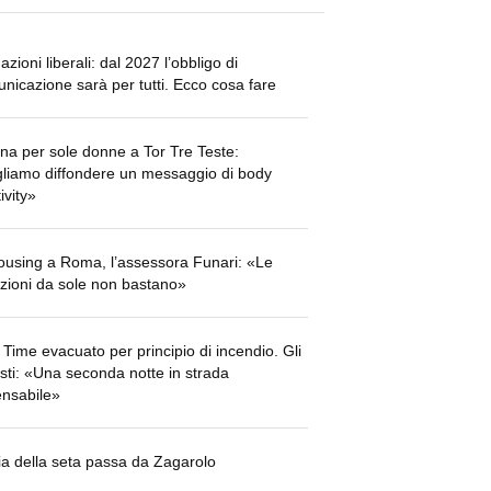
azioni liberali: dal 2027 l’obbligo di
nicazione sarà per tutti. Ecco cosa fare
ina per sole donne a Tor Tre Teste:
liamo diffondere un messaggio di body
ivity»
using a Roma, l’assessora Funari: «Le
tuzioni da sole non bastano»
 Time evacuato per principio di incendio. Gli
visti: «Una seconda notte in strada
nsabile»
ia della seta passa da Zagarolo