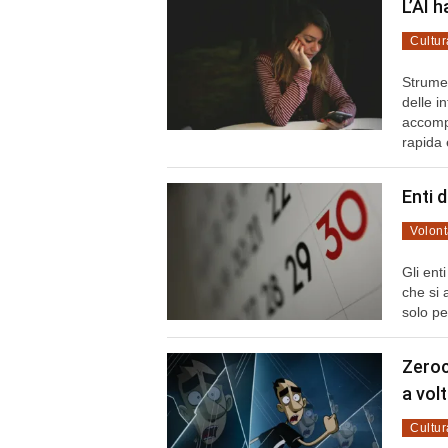
L’AI 
Cultur
Strumen
delle i
accomp
rapida 
Enti 
Volont
Gli ent
che si 
solo pe
Zeroc
a vol
Cultur