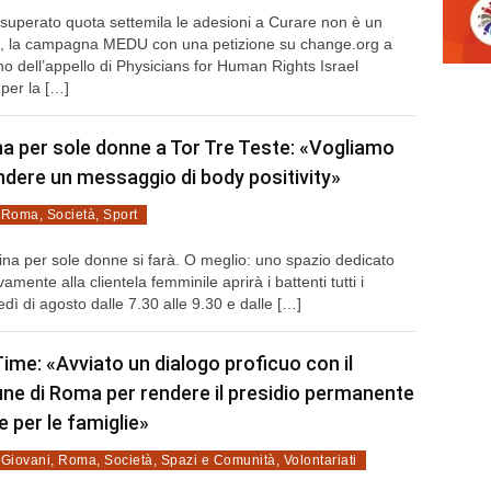
superato quota settemila le adesioni a Curare non è un
e, la campagna MEDU con una petizione su change.org a
o dell’appello di Physicians for Human Rights Israel
per la […]
na per sole donne a Tor Tre Teste: «Vogliamo
ndere un messaggio di body positivity»
,
Roma
,
Società
,
Sport
ina per sole donne si farà. O meglio: uno spazio dedicato
vamente alla clientela femminile aprirà i battenti tutti i
dì di agosto dalle 7.30 alle 9.30 e dalle […]
Time: «Avviato un dialogo proficuo con il
e di Roma per rendere il presidio permanente
le per le famiglie»
,
Giovani
,
Roma
,
Società
,
Spazi e Comunità
,
Volontariati