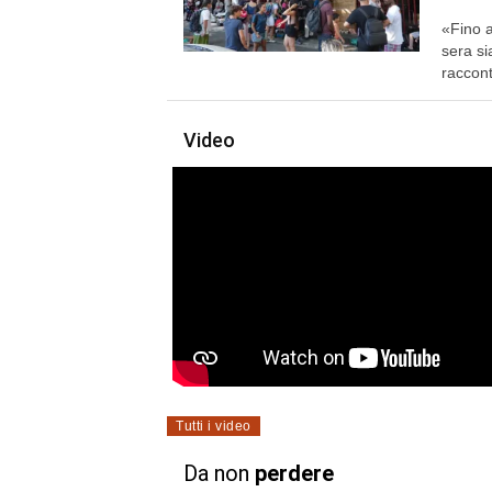
«Fino a
sera si
raccont
Video
Tutti i video
Da non
perdere