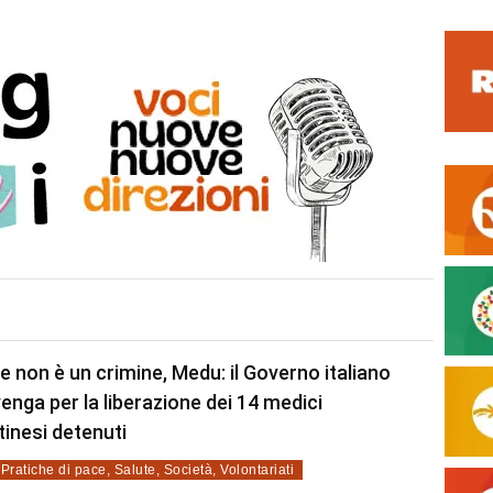
e non è un crimine, Medu: il Governo italiano
venga per la liberazione dei 14 medici
tinesi detenuti
,
Pratiche di pace
,
Salute
,
Società
,
Volontariati