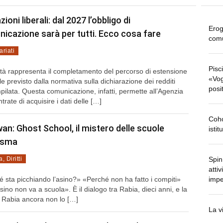
ioni liberali: dal 2027 l’obbligo di
Erog
icazione sarà per tutti. Ecco cosa fare
comu
ariati
Pisc
tà rappresenta il completamento del percorso di estensione
«Vog
e previsto dalla normativa sulla dichiarazione dei redditi
posit
ilata. Questa comunicazione, infatti, permette all’Agenzia
ntrate di acquisire i dati delle […]
Coho
an: Ghost School, il mistero delle scuole
isti
asma
a
,
Diritti
Spin
atti
 sta picchiando l’asino?» «Perché non ha fatto i compiti»
impe
sino non va a scuola». È il dialogo tra Rabia, dieci anni, e la
 Rabia ancora non lo […]
La v