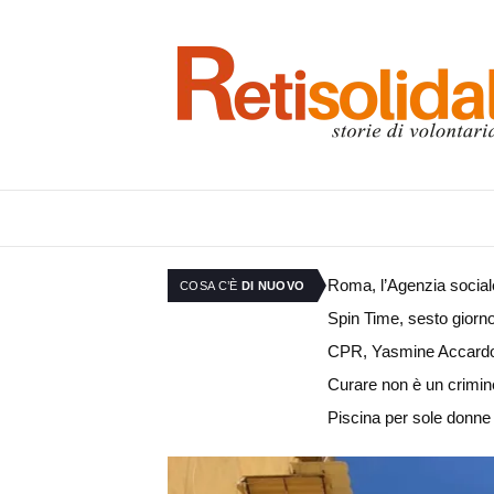
Roma, l’Agenzia sociale 
COSA C’È
DI NUOVO
Spin Time, sesto giorno
CPR, Yasmine Accardo: «L
Curare non è un crimine
Piscina per sole donne 