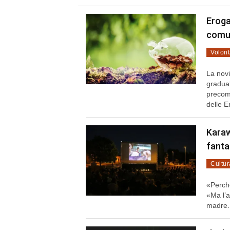
Erogaz
comun
Volont
La novi
gradual
precomp
delle E
Karaw
fant
Cultur
«Perché
«Ma l’a
madre.