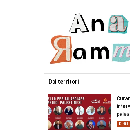
Dai
territori
Curar
inter
pales
Diritti