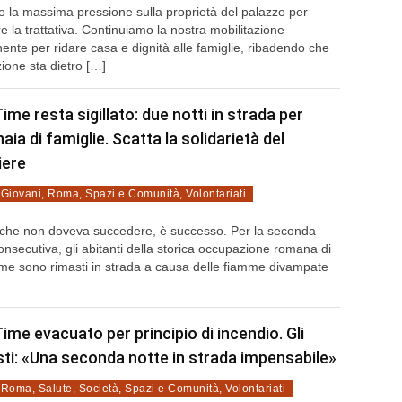
 la massima pressione sulla proprietà del palazzo per
e la trattativa. Continuiamo la nostra mobilitazione
nte per ridare casa e dignità alle famiglie, ribadendo che
zione sta dietro […]
Time resta sigillato: due notti in strada per
aia di famiglie. Scatta la solidarietà del
iere
,
Giovani
,
Roma
,
Spazi e Comunità
,
Volontariati
 che non doveva succedere, è successo. Per la seconda
onsecutiva, gli abitanti della storica occupazione romana di
me sono rimasti in strada a causa delle fiamme divampate
Time evacuato per principio di incendio. Gli
isti: «Una seconda notte in strada impensabile»
,
Roma
,
Salute
,
Società
,
Spazi e Comunità
,
Volontariati