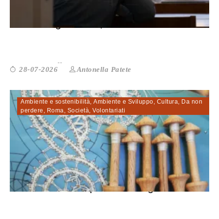
Cohousing a Roma, l’assessora Funari:...
Antonella Patete
28-07-2026
Ambiente e sostenibilità
,
Ambiente e Sviluppo
,
Cultura
,
Da non
perdere
,
Roma
,
Società
,
Volontariati
La via della seta passa da Zagarolo