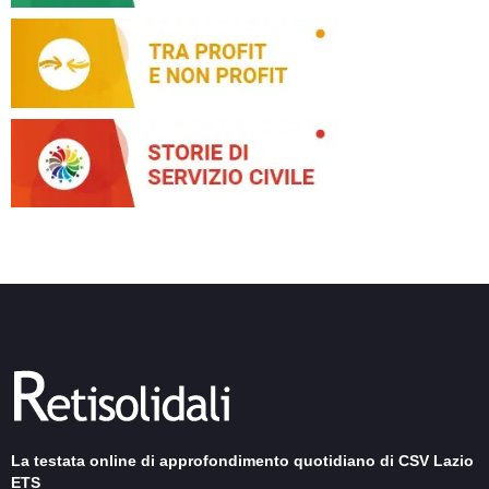
La testata online di approfondimento quotidiano di CSV Lazio
ETS