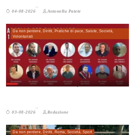
Antonella Patete
04-08-2026
Da non perdere
,
Diritti
,
Pratiche di pace
,
Salute
,
Società
,
Volontariati
Curare non è un crimine, Medu: il Gov...
Redazione
03-08-2026
Da non perdere
,
Diritti
,
Roma
,
Società
,
Sport