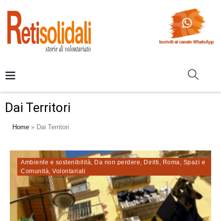
Dai Territori
Home
»
Dai Territori
Ambiente e sostenibilità
,
Da non perdere
,
Diritti
,
Roma
,
Spazi e
Comunità
,
Volontariati