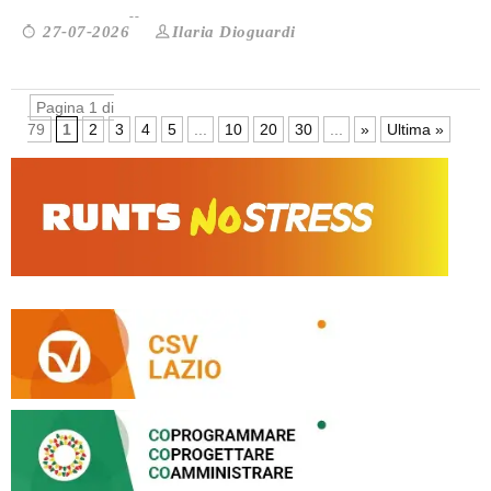
Ilaria Dioguardi
27-07-2026
Pagina 1 di
79
1
2
3
4
5
...
10
20
30
...
»
Ultima »