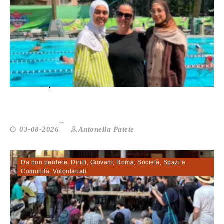
Piscina per sole donne a Tor Tre Test...
Antonella Patete
03-08-2026
Da non perdere
,
Diritti
,
Giovani
,
Roma
,
Società
,
Spazi e
Comunità
,
Volontariati