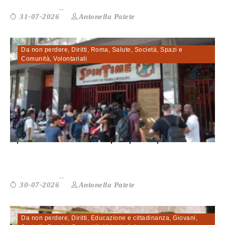
Antonella Patete
31-07-2026
Da non perdere
,
Diritti
,
Roma
,
Salute
,
Società
,
Spazi e
Comunità
,
Volontariati
Spin Time evacuato per principio di i...
Antonella Patete
30-07-2026
Da non perdere
,
Diritti
,
Educazione e cittadinanza
,
Giovani
,