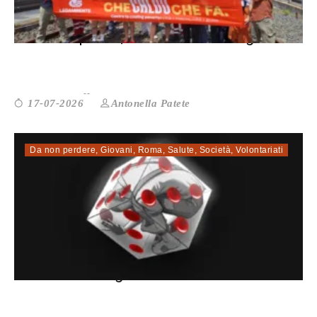
Roma tropicale, Alessandrino maglia n...
Antonella Patete
17-07-2026
Da non perdere
,
Giovani
,
Roma
,
Salute
,
Società
,
Volontariati
Mettiamoci in gioco: «Sull’azza...