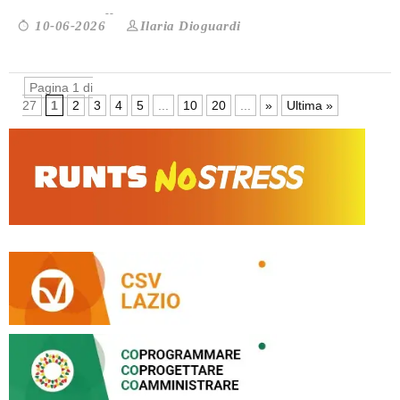
Ilaria Dioguardi
10-06-2026
Pagina 1 di
27
1
2
3
4
5
...
10
20
...
»
Ultima »