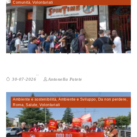
Comunità
,
Volontariati
Spin Time evacuato per principio di i...
Antonella Patete
30-07-2026
Ambiente e sostenibilità
,
Ambiente e Sviluppo
,
Da non perdere
,
Roma
,
Salute
,
Volontariati