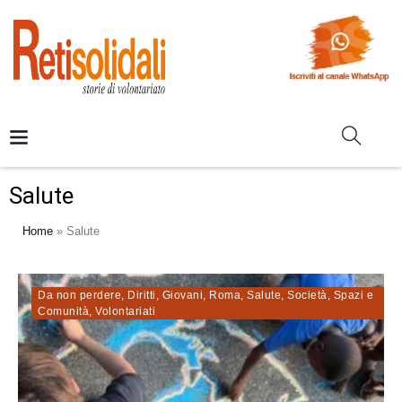
Salute
Home
»
Salute
Da non perdere
,
Diritti
,
Giovani
,
Roma
,
Salute
,
Società
,
Spazi e
Comunità
,
Volontariati