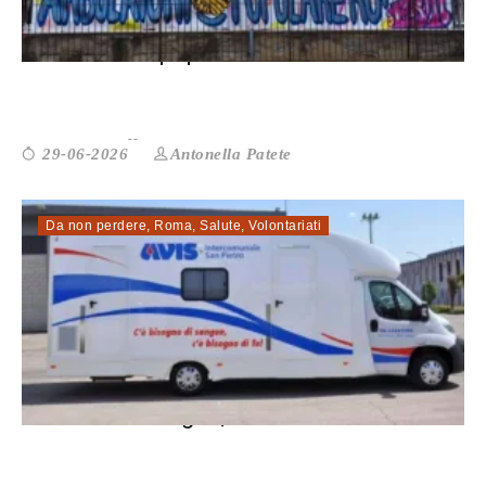
Ambulatorio popolare di Roma Est. Al ...
Antonella Patete
29-06-2026
Da non perdere
,
Roma
,
Salute
,
Volontariati
Donazione sangue, il Lazio mai autosu...