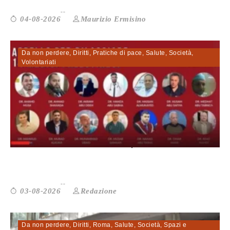
Maurizio Ermisino
04-08-2026
Da non perdere
,
Diritti
,
Pratiche di pace
,
Salute
,
Società
,
Volontariati
Curare non è un crimine, Medu: il Gov...
Redazione
03-08-2026
Da non perdere
,
Diritti
,
Roma
,
Salute
,
Società
,
Spazi e