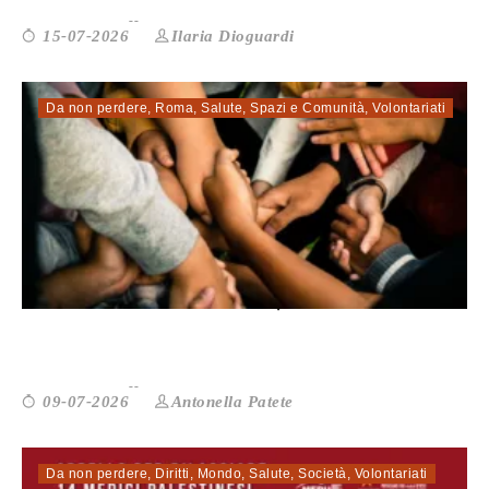
Ilaria Dioguardi
15-07-2026
Da non perdere
,
Roma
,
Salute
,
Spazi e Comunità
,
Volontariati
Solitudine e isolamento, alla Casa de...
Antonella Patete
09-07-2026
Da non perdere
,
Diritti
,
Mondo
,
Salute
,
Società
,
Volontariati