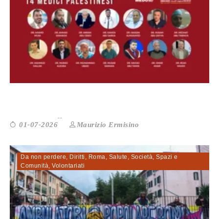
Curare non è un crimine: Medu chiede ...
Maurizio Ermisino
01-07-2026
Da non perdere
,
Diritti
,
Roma
,
Salute
,
Società
,
Spazi e
Comunità
,
Volontariati