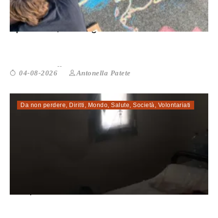
Spin Time, sesto giorno in strada. Il...
Antonella Patete
04-08-2026
Da non perdere
,
Diritti
,
Mondo
,
Salute
,
Società
,
Volontariati
CPR, Yasmine Accardo: «Le nuove isti...