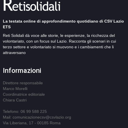
La testata online di approfondimento quotidiano di CSV Lazio
ETS
Reti Solidali dà voce alle storie, le esperienze, la ricchezza del
volontariato, con un focus sul Lazio. Racconta gli scenari in cui
terzo settore e volontariato si muovono e i cambiamenti che li
attraversano
Informazioni
Direttore responsabile
Marco Morelli
Coordinatrice editoriale
Chiara Castri
Telefono: 06 99 588 225
Mail: comunicazionecsv@csvlazio.org
Via Liberiana, 17 - 00185 Roma