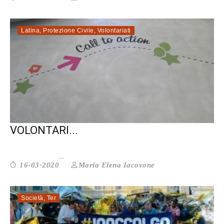
Latina
,
Protezione Civile
,
Volontariati
IL CORONAVIRUS NON FERMA IL
VOLONTARI...
Maria Elena Iacovone
16-03-2020
Società
,
Ter