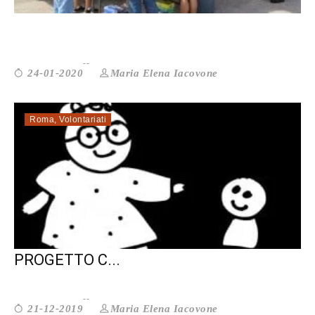
L’ESERCITO DELLA SALVEZZA HA UN...
Maria Elena Iacovone
24-01-2020
Roma
,
Volontariati
DA FRAMMENTI A MOSAICO: IL
PROGETTO C...
Maria Elena Iacovone
21-12-2019