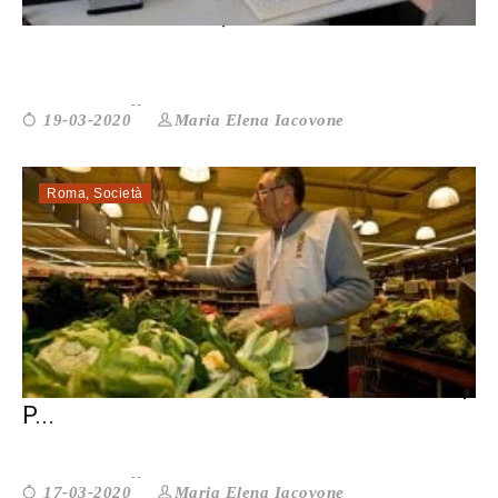
GRAZIE A UN SITO, L’OTTAVO DIVE...
Maria Elena Iacovone
19-03-2020
Roma
,
Società
VOLONTARIATO E ISTITUZIONI INSIEME,
P...
Maria Elena Iacovone
17-03-2020