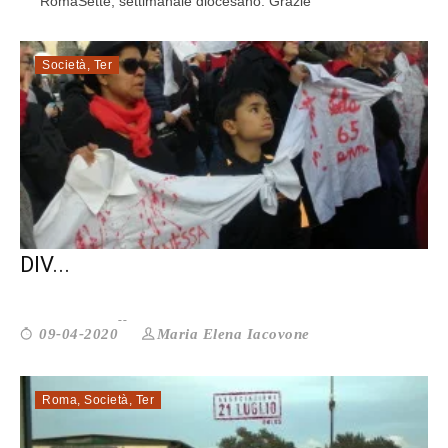
RomaSette, settimanale diocesano. Grazie
Società
,
Ter
LE DONNE VITTIME DI VIOLENZA SONO
DIV...
Maria Elena Iacovone
09-04-2020
Roma
,
Società
,
Ter