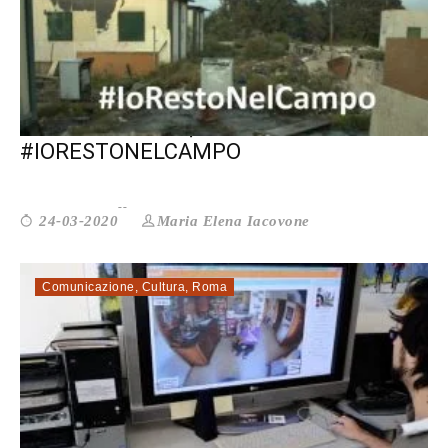
#TURESTIACASA, MA
#IORESTONELCAMPO
Maria Elena Iacovone
24-03-2020
Comunicazione
,
Cultura
,
Roma