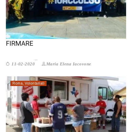
CAMPAGNA #IOACCOLGO: È ORA DI
FIRMARE
Maria Elena Iacovone
11-02-2020
Roma
,
Volontariati