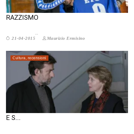
COSÌ PIETRALATA DÀ UN CALCIO AL
RAZZISMO
Maurizio Ermisino
21-04-2015
Cultura
,
recensioni
NANNI MORETTI: TUTTO SU MIA MADRE
E S...