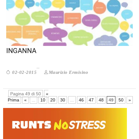
NEWS E IMMAGINI: L’APPARENZA
INGANNA
Maurizio Ermisino
02-02-2015
Pagina 49 di 50
«
Prima
«
...
10
20
30
...
46
47
48
49
50
»