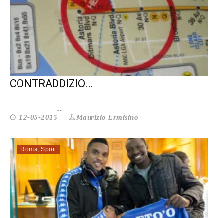
RIGENERAZIONE URBANA: LE
CONTRADDIZIO...
Maurizio Ermisino
12-05-2015
Roma
,
Sport