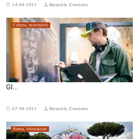
Maurizio Ermisino
14-04-2015
Cultura
,
recensioni
JOVANOTTI, LA DANZA CHE UNISCE NEI
GI...
Maurizio Ermisino
07-04-2015
Roma
,
Volontariati