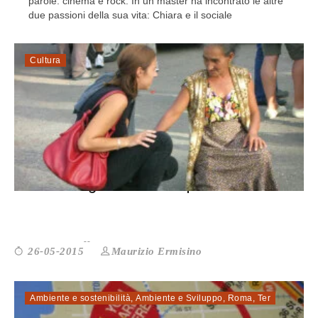
parole: cinema e rock. In un master ha incontrato le altre
due passioni della sua vita: Chiara e il sociale
Cultura
Rom: l’integrazione è un passo di danza
Maurizio Ermisino
26-05-2015
Ambiente e sostenibilità
,
Ambiente e Sviluppo
,
Roma
,
Ter