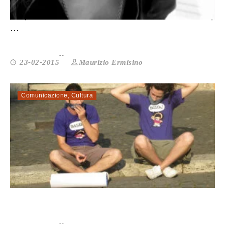
NO, IL DIABETE NON È UNA CONDIZIONE,
...
Maurizio Ermisino
23-02-2015
Comunicazione
,
Cultura
FREELANCE: SU LA TESTA!