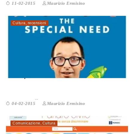
Maurizio Ermisino
11-02-2015
Cultura
,
recensioni
“The special need”: un fi...
Maurizio Ermisino
04-02-2015
Comunicazione
,
Cultura