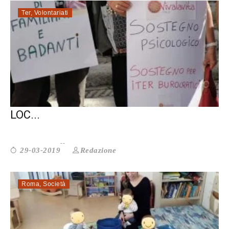
Ter
,
Volontariati
SE VUOLE COLLABORARE CON GLI ENTI
LOC...
Redazione
29-03-2019
Roma
,
Società