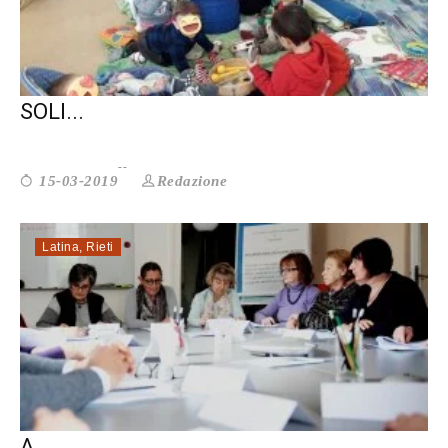
CHIUDE UN ALTRO PEZZO DELLA ROMA
SOLI...
Redazione
15-03-2019
Latina
,
Rieti
CSV LAZIO INCONTRA LE ASSOCIAZIONI.
A...