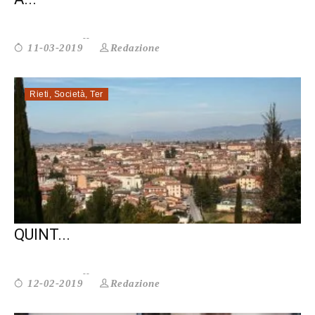
Redazione
11-03-2019
Rieti
,
Società
,
Ter
RIETI SENZA BARRIERE: AL VIA LA
QUINT...
Redazione
12-02-2019