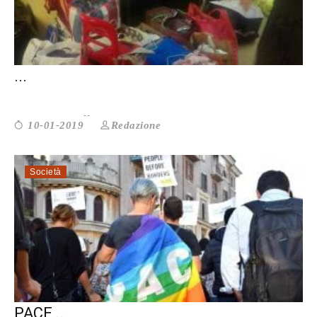
IRES PER IL NON PROFIT: LA SOLUZIONE
...
Redazione
10-01-2019
Società
RIACE CANDIDATA AL NOBEL PER LA
PACE,...