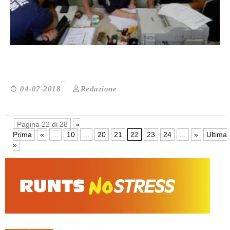
I GIOVANI IN SERVIZIO CIVILE E IL GUS...
Redazione
04-07-2018
Pagina 22 di 28
«
Prima
«
...
10
...
20
21
22
23
24
...
»
Ultima
»