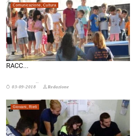
Comunicazione
,
Cultura
STORIE SOCIALI: UN VADEMECUM PER
RACC...
Redazione
03-09-2018
Giovani
,
Rieti