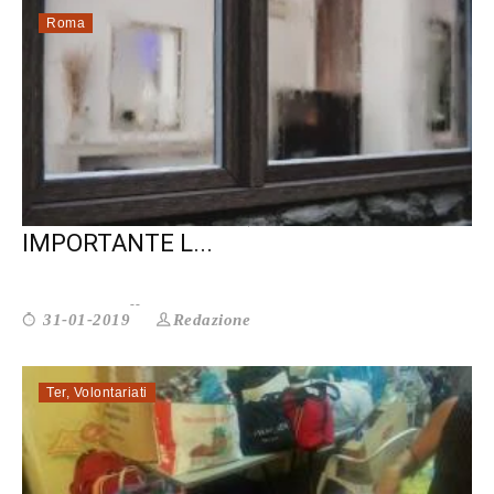
Roma
SALUTE MENTALE: QUANTO È
IMPORTANTE L...
Redazione
31-01-2019
Ter
,
Volontariati