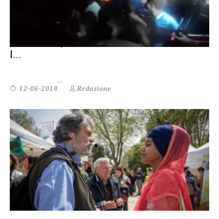
MIGRANTI, LE ASSOCIAZIONI: CHIUDERE
I...
Redazione
12-06-2018
COSÌ IN VENT’ANNI I CENTRI DI S...