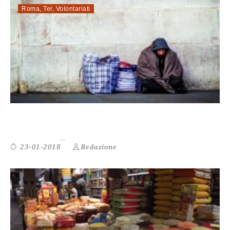
Roma
,
Ter
,
Volontariati
ROMA. LA CARITAS DENUNCIA L’INS...
Redazione
23-01-2018