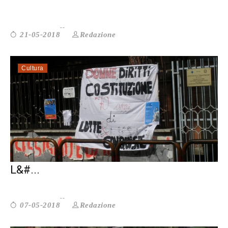
Redazione
21-05-2018
Cultura
LE DONNE IN GIOCO CHE HANNO FATTO
L&#...
Redazione
07-05-2018