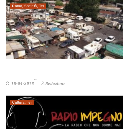
Roma
,
Società
,
Ter
ROMA. NON C’È PACE PER IL CAMPI...
Redazione
18-04-2018
Cultura
,
Ter