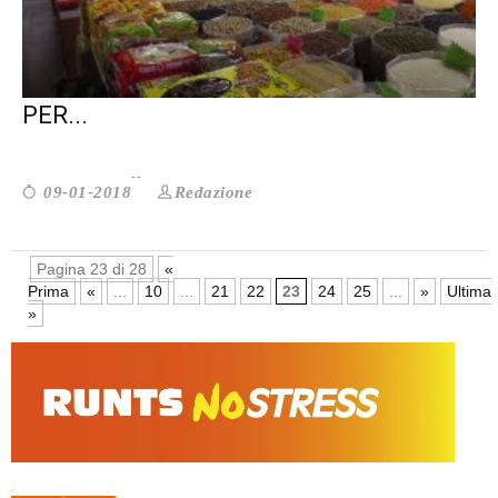
MIGRANTI: I VENTI PUNTI DI AZIONE
PER...
Redazione
09-01-2018
Pagina 23 di 28
«
Prima
«
...
10
...
21
22
23
24
25
...
»
Ultima
»