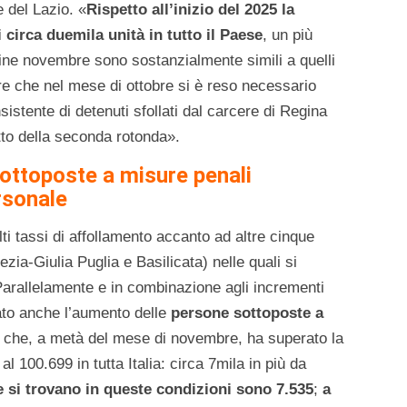
e del Lazio. «
Rispetto all’inizio del 2025 la
 circa duemila unità in tutto il Paese
, un più
fine novembre sono sostanzialmente simili a quelli
e che nel mese di ottobre si è reso necessario
istente di detenuti sfollati dal carcere di Regina
etto della seconda rotonda».
ottoposte a misure penali
ersonale
ù alti tassi di affollamento accanto ad altre cinque
zia-Giulia Puglia e Basilicata) nelle quali si
«Parallelamente e in combinazione agli incrementi
ato anche l’aumento delle
persone sottoposte a
che, a metà del mese di novembre, ha superato la
l 100.699 in tutta Italia: circa 7mila in più da
e si trovano in queste condizioni sono 7.535
;
a