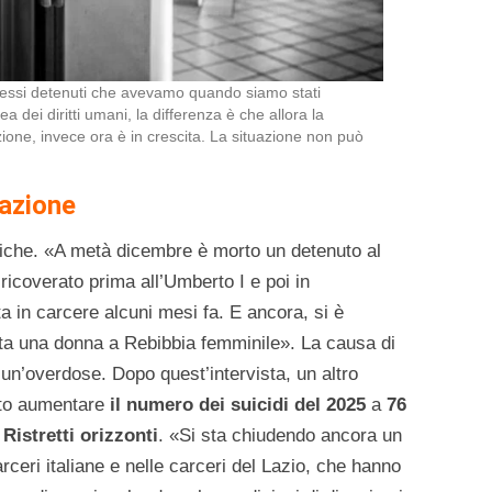
tessi detenuti che avevamo quando siamo stati
 dei diritti umani, la differenza è che allora la
ione, invece ora è in crescita. La situazione non può
razione
giche. «A metà dicembre è morto un detenuto al
 ricoverato prima all’Umberto I e poi in
ta in carcere alcuni mesi fa. E ancora, si è
ta una donna a Rebibbia femminile». La causa di
’overdose. Dopo quest’intervista, un altro
atto aumentare
il numero dei suicidi del 2025
a
76
i
Ristretti orizzonti
. «Si sta chiudendo ancora un
rceri italiane e nelle carceri del Lazio, che hanno