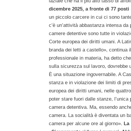
laziale che ha il più alto tasso di aff
dicembre 2025, a fronte di 77 posti 
un piccolo carcere in cui ci sono tan
c’è un’attività abbastanza intensa da pa
camere detentive sono tutte in violazi
Corte europea dei diritti umani. A Lat
branda dei letti a castello», continua
professionale in materia, ha detto ch
sulla sicurezza sul lavoro, dovrebbe 
È una situazione ingovernabile. A Cas
stanza e in violazione dei limiti di pr
europea dei diritti umani, nelle quattr
poter stare fuori dalle stanze, l’unica
camera detentiva. Ma, essendo anche 
camera. La socialità è diventata un bal
camera per alcune ore al giorno».
La 