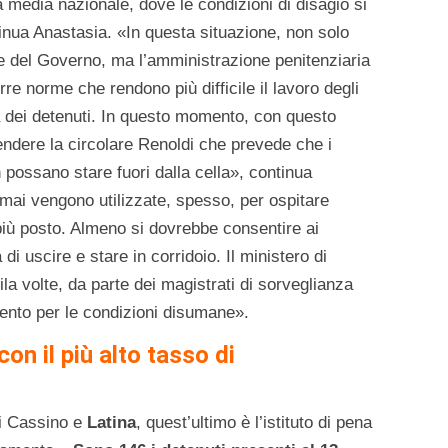
a media nazionale, dove le condizioni di disagio si
tinua Anastasia. «In questa situazione, non solo
te del Governo, ma l’amministrazione penitenziaria
re norme che rendono più difficile il lavoro degli
ta dei detenuti. In questo momento, con questo
ndere la circolare Renoldi che prevede che i
n possano stare fuori dalla cella», continua
amai vengono utilizzate, spesso, per ospitare
 più posto. Almeno si dovrebbe consentire ai
di uscire e stare in corridoio. Il ministero di
la volte, da parte dei magistrati di sorveglianza
mento per le condizioni disumane».
con il più alto tasso di
di Cassino e
Latina
, quest’ultimo è l’istituto di pena