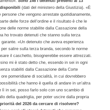
ollamento».
Sono 146 i detenuti presenti al 13
disponibili
(dati del ministero della Giustizia). «È
te persone che vengono arrestate quotidianamente,
rte delle forze dell’ordine e il risultato è che le
one delle norme stabilite dalla Cassazione della
ina ho trovato detenuti che stanno sulla terza
 il garante. «Un detenuto che aveva esperienza
e per salire sulla terza branda, secondo le norme
usare il caschetto, bisognerebbe essere attrezzati.
sino mi è stato detto che, essendo in sei in ogni
esenza stabiliti dalla Cassazione della Corte
o ore pomeridiane di socialità, in cui dovrebbero
 possibilità che hanno è quella di andare in un’altra
lì in sei, posso farlo solo con uno scambio di
lo della quadriglia, per poter uscire dalla propria
priorità del 2026 da cercare di risolvere?