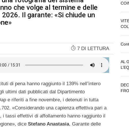
 una fotografia del sistema
COI
’anno che volge al termine e delle
l 2026. Il garante: «Si chiude un
one»
VIT
COL
Cont
7 DI LETTURA
AL 
L’E
stituti di pena hanno raggiunto il 139% nell’intero
DEC
FRO
 ultimi dati pubblicati dal Dipartimento
p e riferiti a fine novembre, i detenuti in tutta
6.702. «Considerando una capienza effettiva pari a
, i tassi effettivi di affollamento hanno raggiunto il
egione», dice
Stefano Anastasia
, Garante delle