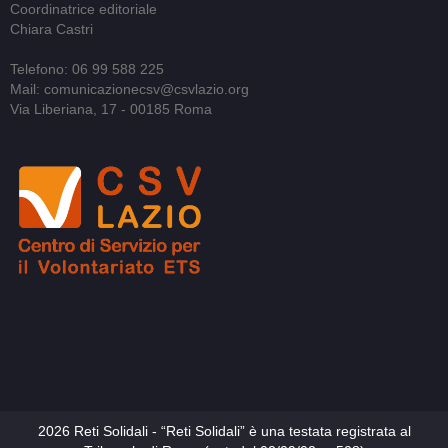
Coordinatrice editoriale
Chiara Castri
Telefono: 06 99 588 225
Mail: comunicazionecsv@csvlazio.org
Via Liberiana, 17 - 00185 Roma
2026 Reti Solidali - “Reti Solidali” è una testata registrata al