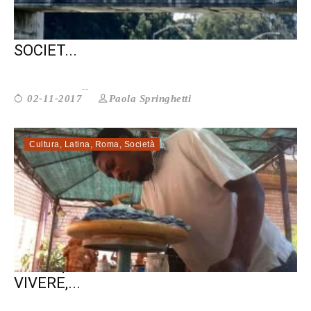
RAZZISMO 2.0: UNA SFIDA PER LA
SOCIET...
Paola Springhetti
02-11-2017
Cultura
,
Latina
,
Roma
,
Società
FASASI, LO SCULTORE CHE VUOLE
VIVERE,...