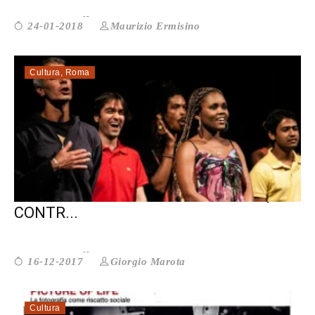
Maurizio Ermisino
24-01-2018
Cultura
,
Roma
LO HUMOR NERO DI BLACK REALITY,
CONTR...
Giorgio Marota
16-12-2017
Cultura