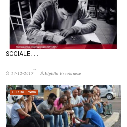
LA FOTOGRAFIA COME RISCATTO
SOCIALE. ...
Elpidio Ercolanese
14-12-2017
Cultura
,
Roma