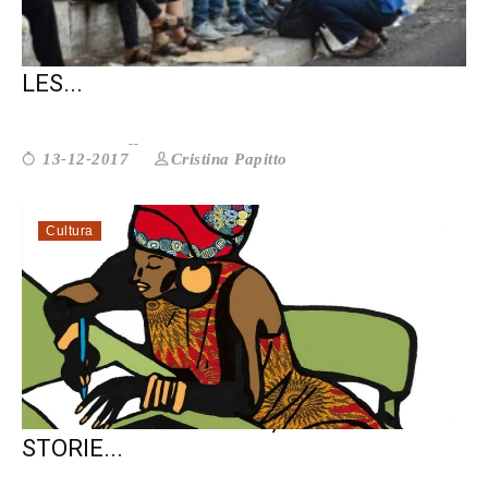
DALLA NUVOLA DI FUKSAS UN PICCOLO
LES...
Cristina Papitto
13-12-2017
Cultura
LE RAGAZZE INVISIBILI, LE LORO
STORIE...