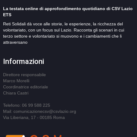
La testata online di approfondimento quotidiano di CSV Lazio
ETS
Reti Solidali dà voce alle storie, le esperienze, la ricchezza del
volontariato, con un focus sul Lazio. Racconta gli scenari in cui
terzo settore e volontariato si muovono e i cambiamenti che li
attraversano
Informazioni
Direttore responsabile
Marco Morelli
Coordinatrice editoriale
Chiara Castri
Telefono: 06 99 588 225
Mail: comunicazionecsv@csvlazio.org
Via Liberiana, 17 - 00185 Roma