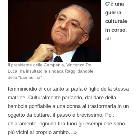
C’è una
guerra
culturale
in corso.
«Il
Il presidente della Campania, Vincenzo De
Luca, ha insultato la sindaca Raggi dandole
della “bambolina”
femminicidio di cui tanto si parla è figlio della stessa
matrice. Culturalmente parlando, dal dare della
bambola gonfiabile a una donna al trasformarla in un
oggetto da buttare, il passo è brevissimo. Poi,
chiaramente, ognuno tira fuori gli esempi che sono
più vicini al proprio ambito…»