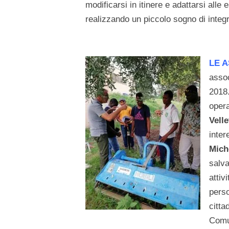
modificarsi in itinere e adattarsi all
realizzando un piccolo sogno di integ
LE A
asso
2018
opera
Vell
inter
Mich
salva
attiv
perso
citta
Comun