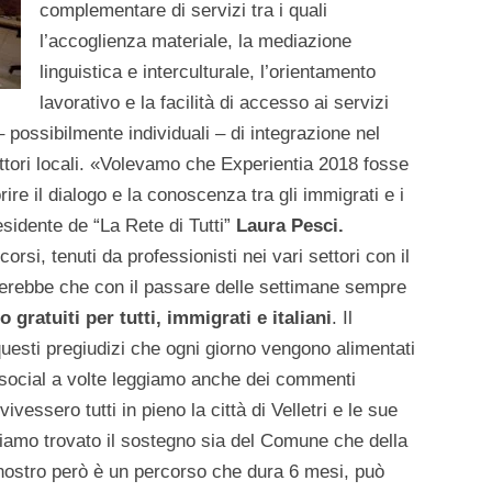
complementare di servizi tra i quali
l’accoglienza materiale, la mediazione
linguistica e interculturale, l’orientamento
lavorativo e la facilità di accesso ai servizi
– possibilmente individuali – di integrazione nel
 attori locali. «Volevamo che Experientia 2018 fosse
ire il dialogo e la conoscenza tra gli immigrati e i
residente de “La Rete di Tutti”
Laura Pesci.
orsi, tenuti da professionisti nei vari settori con il
cerebbe che con il passare delle settimane sempre
 gratuiti per tutti, immigrati e italiani
. Il
 questi pregiudizi che ogni giorno vengono alimentati
ui social a volte leggiamo anche dei commenti
vessero tutti in pieno la città di Velletri e le sue
bbiamo trovato il sostegno sia del Comune che della
 nostro però è un percorso che dura 6 mesi, può