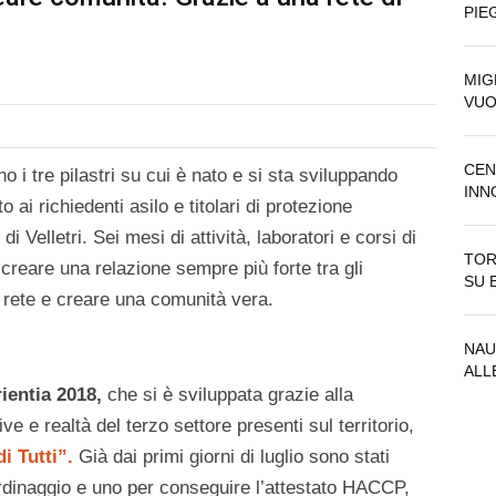
PIE
MIG
VUO
CEN
 i tre pilastri su cui è nato e si sta sviluppando
INN
o ai richiedenti asilo e titolari di protezione
 Velletri. Sei mesi di attività, laboratori e corsi di
TOR
creare una relazione sempre più forte tra gli
SU 
re rete e creare una comunità vera.
NAU
ALL
ientia 2018,
che si è sviluppata grazie alla
ve e realtà del terzo settore presenti sul territorio,
i Tutti”.
Già dai primi giorni di luglio sono stati
iardinaggio e uno per conseguire l’attestato HACCP,