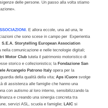
e esigenze delle persone. Un passo alla volta stiamo
razione».
SSOCIAZIONI.
E allora eccole, una ad una, le
ciazioni che sono scese in campo per Experientia
.
S.E.A. Storytelling European Association
 nella comunicazione e nelle tecnologie digitali;
etri Motor Club
tutela il patrimonio motoristico di
esse storico e collezionistico; la
Fondazione San
ele Arcangelo Patrono Italy
opera per la
guardia della qualità della vita;
Aps iCuore
svolge
ità di assistenza alle famiglie che hanno una
na con autismo al loro interno, sensibilizzando la
dinanza e creando una sinergia concreta tra
e, servizi ASL, scuola e famiglie;
LAIC
si