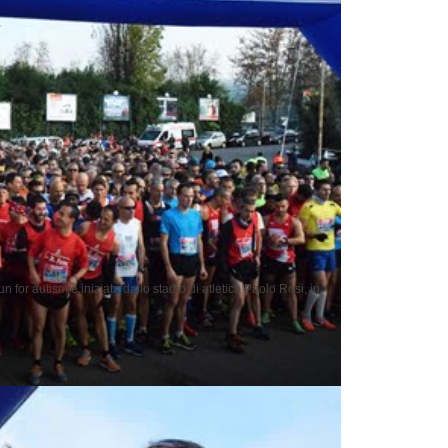
n for autism è iniziata dallo stadio di atletica Paolo Rosi, in