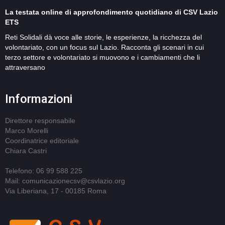
La testata online di approfondimento quotidiano di CSV Lazio
ETS
Reti Solidali dà voce alle storie, le esperienze, la ricchezza del
volontariato, con un focus sul Lazio. Racconta gli scenari in cui
terzo settore e volontariato si muovono e i cambiamenti che li
attraversano
Informazioni
Direttore responsabile
Marco Morelli
Coordinatrice editoriale
Chiara Castri
Telefono: 06 99 588 225
Mail: comunicazionecsv@csvlazio.org
Via Liberiana, 17 - 00185 Roma