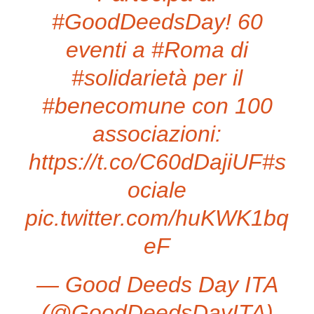
#GoodDeedsDay
! 60
eventi a
#Roma
di
#solidarietà
per il
#benecomune
con 100
associazioni:
https://t.co/C60dDajiUF
#s
ociale
pic.twitter.com/huKWK1bq
eF
— Good Deeds Day ITA
(@GoodDeedsDayITA)