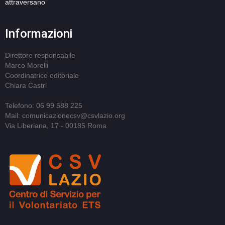
attraversano
Informazioni
Direttore responsabile
Marco Morelli
Coordinatrice editoriale
Chiara Castri
Telefono: 06 99 588 225
Mail: comunicazionecsv@csvlazio.org
Via Liberiana, 17 - 00185 Roma