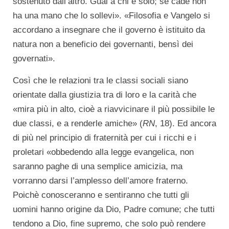
sostenuto dall’altro. Guai a chi è solo; se cade non
ha una mano che lo sollevi». «Filosofia e Vangelo si
accordano a insegnare che il governo è istituito da
natura non a beneficio dei governanti, bensì dei
governati».
Così che le relazioni tra le classi sociali siano
orientate dalla giustizia tra di loro e la carità che
«mira più in alto, cioè a riavvicinare il più possibile le
due classi, e a renderle amiche» (
RN
, 18). Ed ancora
di più nel principio di fraternità per cui i ricchi e i
proletari «obbedendo alla legge evangelica, non
saranno paghe di una semplice amicizia, ma
vorranno darsi l’amplesso dell’amore fraterno.
Poichè conosceranno e sentiranno che tutti gli
uomini hanno origine da Dio, Padre comune; che tutti
tendono a Dio, fine supremo, che solo può rendere