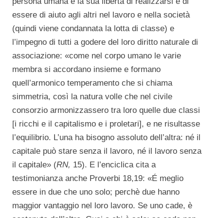
persona umana è la sua libertà di realizzarsi e di
essere di aiuto agli altri nel lavoro e nella società
(quindi viene condannata la lotta di classe) e
l’impegno di tutti a godere del loro diritto naturale di
associazione: «come nel corpo umano le varie
membra si accordano insieme e formano
quell’armonico temperamento che si chiama
simmetria, così la natura volle che nel civile
consorzio armonizzassero tra loro quelle due classi
[i ricchi e il capitalismo e i proletari], e ne risultasse
l’equilibrio. L’una ha bisogno assoluto dell’altra: né il
capitale può stare senza il lavoro, né il lavoro senza
il capitale» (
RN,
15). E l’enciclica cita a
testimonianza anche Proverbi 18,19: «É meglio
essere in due che uno solo; perchè due hanno
maggior vantaggio nel loro lavoro. Se uno cade, è