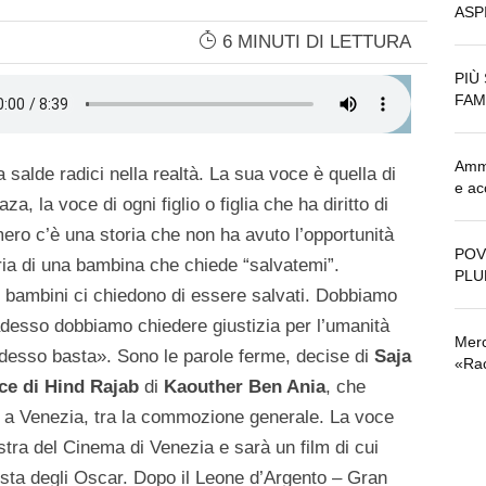
ASP
6 MINUTI DI LETTURA
PIÙ
FAM
Amma
salde radici nella realtà. La sua voce è quella di
e ac
, la voce di ogni figlio o figlia che ha diritto di
mero c’è una storia che non ha avuto l’opportunità
POV
ria di una bambina che chiede “salvatemi”.
PLU
bambini ci chiedono di essere salvati. Dobbiamo
adesso dobbiamo chiedere giustizia per l’umanità
Merc
 Adesso basta». Sono le parole ferme, decise di
Saja
«Rac
ce di Hind Rajab
di
Kaouther Ben Ania
, che
a a Venezia, tra la commozione generale. La voce
stra del Cinema di Venezia e sarà un film di cui
ista degli Oscar. Dopo il Leone d’Argento – Gran