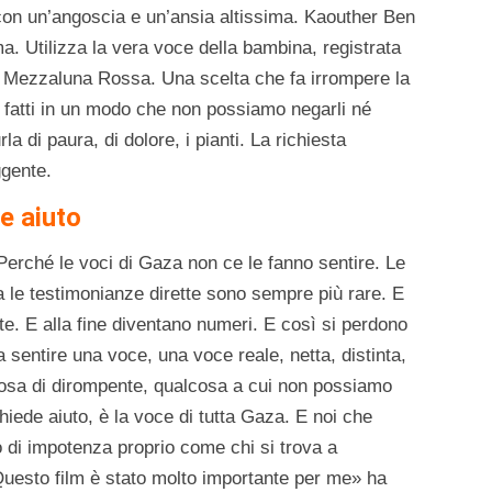
 con un’angoscia e un’ansia altissima. Kaouther Ben
ma. Utilizza la vera voce della bambina, registrata
lla Mezzaluna Rossa. Una scelta che fa irrompere la
ai fatti in un modo che non possiamo negarli né
a di paura, di dolore, i pianti. La richiesta
ggente.
e aiuto
Perché le voci di Gaza non ce le fanno sentire. Le
a le testimonianze dirette sono sempre più rare. E
nite. E alla fine diventano numeri. E così si perdono
Ma sentire una voce, una voce reale, netta, distinta,
lcosa di dirompente, qualcosa a cui non possiamo
hiede aiuto, è la voce di tutta Gaza. E noi che
di impotenza proprio come chi si trova a
Questo film è stato molto importante per me» ha