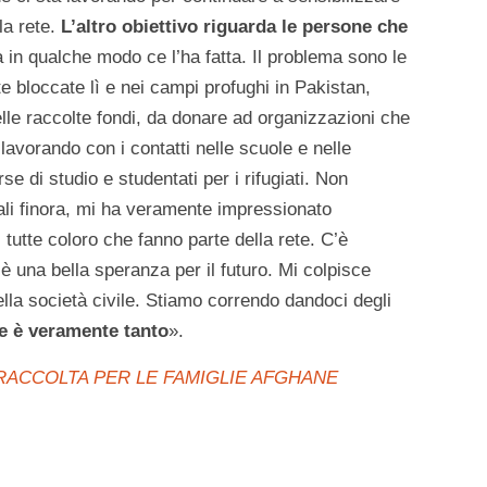
la rete.
L’altro obiettivo riguarda le persone che
lia in qualche modo ce l’ha fatta. Il problema sono le
te bloccate lì e nei campi profughi in Pakistan,
lle raccolte fondi, da donare ad organizzazioni che
avorando con i contatti nelle scuole e nelle
rse di studio e studentati per i rifugiati. Non
li finora, mi ha veramente impressionato
 tutte coloro che fanno parte della rete. C’è
o è una bella speranza per il futuro. Mi colpisce
la società civile. Stiamo correndo dandoci degli
re è veramente tanto
».
RACCOLTA PER LE FAMIGLIE AFGHANE