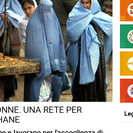
ONNE. UNA RETE PER
Le
HANE
 e lavorano per l'accoglienza di