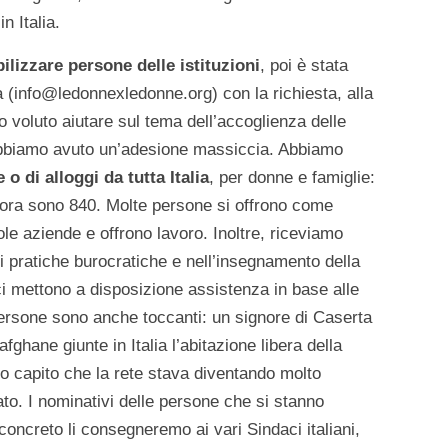
n Italia.
ilizzare persone delle istituzioni
, poi è stata
a (info@ledonnexledonne.org) con la richiesta, alla
ro voluto aiutare sul tema dell’accoglienza delle
Abbiamo avuto un’adesione massiccia. Abbiamo
 o di alloggi da tutta Italia
, per donne e famiglie:
inora sono 840. Molte persone si offrono come
ole aziende e offrono lavoro. Inoltre, riceviamo
di pratiche burocratiche e nell’insegnamento della
ici mettono a disposizione assistenza in base alle
ersone sono anche toccanti: un signore di Caserta
ghane giunte in Italia l’abitazione libera della
apito che la rete stava diventando molto
o. I nominativi delle persone che si stanno
oncreto li consegneremo ai vari Sindaci italiani,