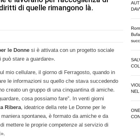
AUT
diritti di quelle rimangono là.
DAV
Roma
Bufa
suc
er le Donne
si è attivata con un progetto sociale
i può stare a guardare».
SAL
COL
ul mio cellulare, il giorno di Ferragosto, quando in
are le informazioni su quello che stava succedendo
VIO
 ho creato un gruppo di una cinquantina di amiche.
NEL
guardare, cosa possiamo fare”. In venti giorni
ra Ribera
, ideatrice della rete Le Donne per le
ONE
n maniera spontanea, è formato da amiche e da
CON
di mettere le proprie competenze al servizio di
i».