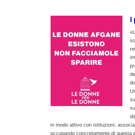
I
«L
so
re
im
pr
de
do
Un
su
su
di
in modo attivo con istituzioni, associ
occupando concretamente di questa em