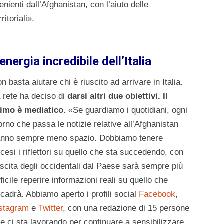
enienti dall’Afghanistan, con l’aiuto delle
itoriali».
’energia incredibile dell’Italia
n basta aiutare chi è riuscito ad arrivare in Italia.
 rete ha deciso di
darsi altri due obiettivi. Il
imo è mediatico
. «Se guardiamo i quotidiani, ogni
orno che passa le notizie relative all’Afghanistan
nno sempre meno spazio. Dobbiamo tenere
cesi i riflettori su quello che sta succedendo, con
uscita degli occidentali dal Paese sarà sempre più
fficile reperire informazioni reali su quello che
cadrà. Abbiamo aperto i profili social
Facebook
,
stagram
e
Twitter
, con una redazione di 15 persone
e ci sta lavorando per continuare a sensibilizzare