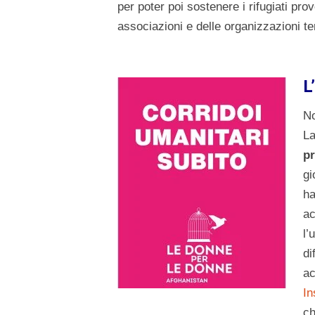
per poter poi sostenere i rifugiati prov
associazioni e delle organizzazioni terr
L
No
La
pr
gi
ha
ac
l’
di
ac
In
ch