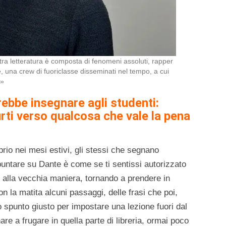
tra letteratura è composta di fenomeni assoluti, rapper
e, una crew di fuoriclasse disseminati nel tempo, a cui
i»
ebbe insegnare agli studenti:
rti verso qualcosa che vale la pena
rio nei mesi estivi, gli stessi che segnano
 puntare su Dante è come se ti sentissi autorizzato
, alla vecchia maniera, tornando a prendere in
con la matita alcuni passaggi, delle frasi che poi,
o spunto giusto per impostare una lezione fuori dal
re a frugare in quella parte di libreria, ormai poco