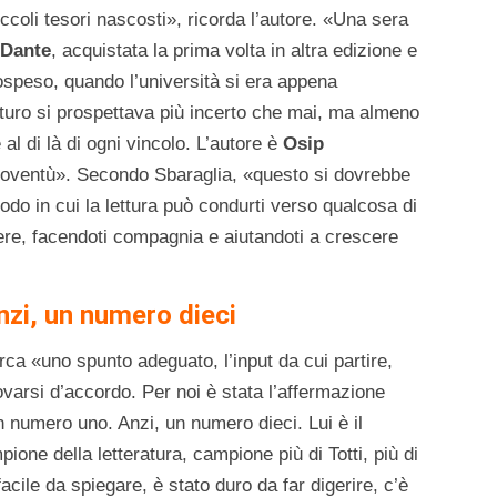
coli tesori nascosti», ricorda l’autore. «Una sera
 Dante
, acquistata la prima volta in altra edizione e
sospeso, quando l’università si era appena
 futuro si prospettava più incerto che mai, ma almeno
 al di là di ogni vincolo. L’autore è
Osip
gioventù». Secondo Sbaraglia, «questo si dovrebbe
modo in cui la lettura può condurti verso qualcosa di
re, facendoti compagnia e aiutandoti a crescere
zi, un numero dieci
erca «uno spunto adeguato, l’input da cui partire,
rovarsi d’accordo. Per noi è stata l’affermazione
n numero uno. Anzi, un numero dieci. Lui è il
mpione della letteratura, campione più di Totti, più di
cile da spiegare, è stato duro da far digerire, c’è