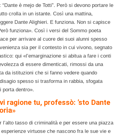
 “Dante è mejo de Totti”. Però si devono portare le
utto crolla in un istante. Così una mattina,
 leggere Dante Alighieri. E funziona. Non si capisce
erò funziona». Così i versi del Sommo poeta
cace per arrivare al cuore dei suoi alunni spesso
ovenienza sia per il contesto in cui vivono, segnato
tico: qui «l’emarginazione si abitua a fare i conti
evolezza di essere dimenticati, rimossi da una
ta da istituzioni che si fanno vedere quando
disagio spesso si trasforma in rabbia, sfogata
i porta dentro».
vi ragione tu, professò: ’sto Dante
oria»
 l’alto tasso di criminalità e per essere una piazza
e esperienze virtuose che nascono fra le sue vie e