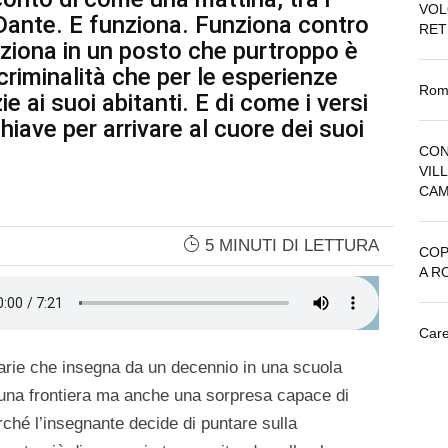
VOL
e Dante. E funziona. Funziona contro
RET
unziona in un posto che purtroppo è
criminalità che per le esperienze
Roma
 ai suoi abitanti. E di come i versi
iave per arrivare al cuore dei suoi
CON
VIL
CAM
5 MINUTI DI LETTURA
COP
A R
Care
rarie che insegna da un decennio in una scuola
 una frontiera ma anche una sorpresa capace di
erché l’insegnante decide di puntare sulla