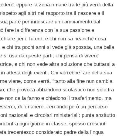
credere, eppure la zona rimane tra le più verdi della
ispetto agli altri nel rapporto tra il nascere e il
a sua parte per innescare un cambiamento dal
 fare la differenza con la sua passione e
 chiare per il futuro, e chi non sa neanche cosa
, e chi tra pochi anni si vede già sposata, una bella
e si usa da queste parti; chi pensa di vivere
trice, e chi non vede altra soluzione che buttarsi a
 in attesa degli eventi. Chi vorrebbe fare della sua
come viene, come verrà, “tanto alla fine nun cambia
so, che provoca abbandono scolastico non solo fra
he non ce la fanno e chiedono il trasferimento, ma
 esserci, di rimanere, cercando però un percorso
ni nazionali e circolari ministeriali: punta anzitutto
 incontra ogni giorno in classe, spesso cresciuti
 poeta trecentesco considerato padre della lingua