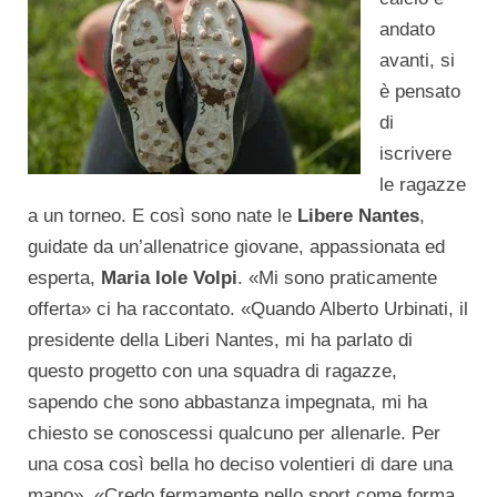
andato
avanti, si
è pensato
di
iscrivere
le ragazze
a un torneo. E così sono nate le
Libere Nantes
,
guidate da un’allenatrice giovane, appassionata ed
esperta,
Maria Iole Volpi
. «Mi sono praticamente
offerta» ci ha raccontato. «Quando Alberto Urbinati, il
presidente della Liberi Nantes, mi ha parlato di
questo progetto con una squadra di ragazze,
sapendo che sono abbastanza impegnata, mi ha
chiesto se conoscessi qualcuno per allenarle. Per
una cosa così bella ho deciso volentieri di dare una
mano». «Credo fermamente nello sport come forma