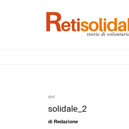
dfsf
solidale_2
di
Redazione