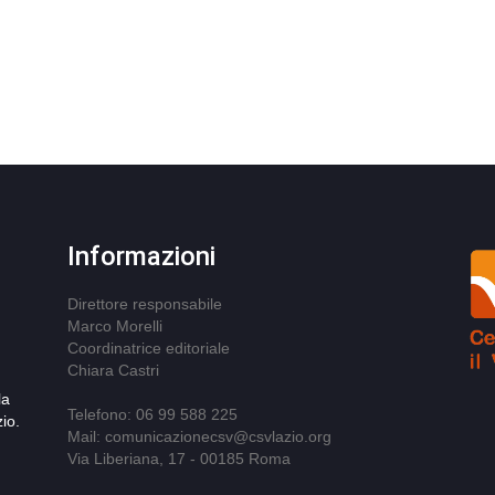
Informazioni
Direttore responsabile
Marco Morelli
Coordinatrice editoriale
Chiara Castri
la
Telefono: 06 99 588 225
io.
Mail: comunicazionecsv@csvlazio.org
Via Liberiana, 17 - 00185 Roma