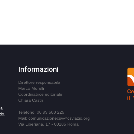
Informazioni
Direttore responsabile
Marco Morelli
Coordinatrice editoriale
Chiara Castri
la
Telefono: 06 99 588 225
io.
Mail: comunicazionecsv@csvlazio.org
Via Liberiana, 17 - 00185 Roma