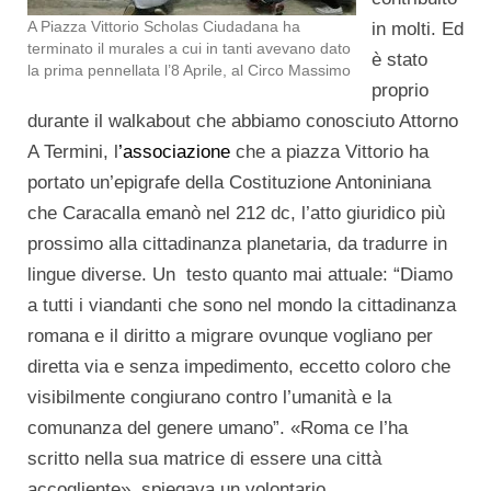
A Piazza Vittorio Scholas Ciudadana ha
in molti. Ed
terminato il murales a cui in tanti avevano dato
è stato
la prima pennellata l’8 Aprile, al Circo Massimo
proprio
durante il walkabout che abbiamo conosciuto Attorno
A Termini, l
’associazione
che a piazza Vittorio ha
portato un’epigrafe della Costituzione Antoniniana
che Caracalla emanò nel 212 dc, l’atto giuridico più
prossimo alla cittadinanza planetaria, da tradurre in
lingue diverse. Un testo quanto mai attuale: “Diamo
a tutti i viandanti che sono nel mondo la cittadinanza
romana e il diritto a migrare ovunque vogliano per
diretta via e senza impedimento, eccetto coloro che
visibilmente congiurano contro l’umanità e la
comunanza del genere umano”. «Roma ce l’ha
scritto nella sua matrice di essere una città
accogliente», spiegava un volontario