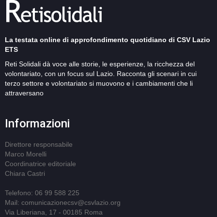
La testata online di approfondimento quotidiano di CSV Lazio
ETS
Reti Solidali dà voce alle storie, le esperienze, la ricchezza del
volontariato, con un focus sul Lazio. Racconta gli scenari in cui
terzo settore e volontariato si muovono e i cambiamenti che li
attraversano
Informazioni
Direttore responsabile
Marco Morelli
Coordinatrice editoriale
Chiara Castri
Telefono: 06 99 588 225
Mail: comunicazionecsv@csvlazio.org
Via Liberiana, 17 - 00185 Roma