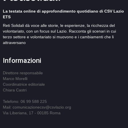
La testata online di approfondimento quotidiano di CSV Lazio
ETS
Reti Solidali dà voce alle storie, le esperienze, la ricchezza del
volontariato, con un focus sul Lazio. Racconta gli scenari in cui
terzo settore e volontariato si muovono e i cambiamenti che li
attraversano
Informazioni
Direttore responsabile
Marco Morelli
Coordinatrice editoriale
Chiara Castri
Telefono: 06 99 588 225
Mail: comunicazionecsv@csvlazio.org
Via Liberiana, 17 - 00185 Roma