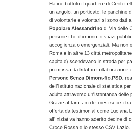
Hanno battuto il quartiere di Centoce
un angolo, un porticato, le panchine 
di volontarie e volontari si sono dati
Popolare Alessandrino
di Via delle C
persone che dormono in spazi pubblici a
accoglienza o emergenziali. Ma non e
Roma e in altre 13 città metropolitane 
capitale) scendevano in strada per p
promossa da
Istat
in collaborazione c
Persone Senza Dimora-fio.PSD
, re
dell’Istituto nazionale di statistica p
adulta attraverso un’istantanea delle
Grazie al tam tam dei mesi scorsi tra 
offerta da testimonial come Luciana Li
all’iniziativa hanno aderito decine di o
Croce Rossa e lo stesso CSV Lazio, ma