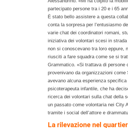
Alessandrino. «Mi ha colpito la mobili
partecipato persone tra i 20 e i 65 a
È stato bello assistere a questa colla
conta la sorpresa per l’entusiasmo dei 
varie chat dei coordinatori romani, stu
iniziativa dei volontari scesi in strad
non si conoscevano tra loro eppure, n
riusciti a fare squadra come se si tra
Grammatico. «Si trattava di persone 
provenivano da organizzazioni come S
avevano alcuna esperienza specifica 
psicoterapeuta infantile, che ha decis
ricerca dei volontari sulla chat della
un passato come volontaria nei City A
tramite i social dell’attore e drammat
La rilevazione nel quarti