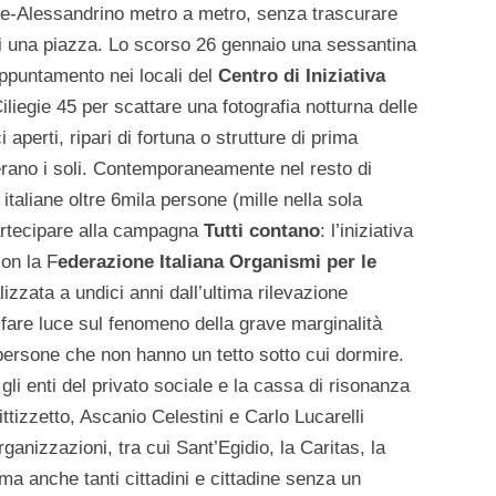
lle-Alessandrino metro a metro, senza trascurare
di una piazza. Lo scorso 26 gennaio una sessantina
 appuntamento nei locali del
Centro di Iniziativa
iliegie 45 per scattare una fotografia notturna delle
perti, ripari di fortuna o strutture di prima
rano i soli. Contemporaneamente nel resto di
italiane oltre 6mila persone (mille nella sola
artecipare alla campagna
Tutti contano
: l’iniziativa
on la F
ederazione Italiana Organismi per le
alizzata a undici anni dall’ultima rilevazione
er fare luce sul fenomeno della grave marginalità
 persone che non hanno un tetto sotto cui dormire.
gli enti del privato sociale e la cassa di risonanza
ttizzetto, Ascanio Celestini e Carlo Lucarelli
rganizzazioni, tra cui Sant’Egidio, la Caritas, la
 anche tanti cittadini e cittadine senza un