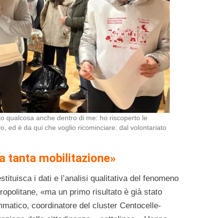
 qualcosa anche dentro di me: ho riscoperto le
vo, ed è da qui che voglio ricominciare: dal volontariato
 tanta mobilitazione»
stituisca i dati e l’analisi qualitativa del fenomeno
ropolitane, «ma un primo risultato è già stato
atico, coordinatore del cluster Centocelle-