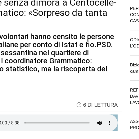
e senza dimora a Centocelle-
PER
atico: «Sorpreso da tanta
CON
CAS
 volontari hanno censito le persone
ODI
aliane per conto di Istat e fio.PSD.
L’O
sessantina nel quartiere di
Il coordinatore Grammatico:
Dizi
to statistico, ma la riscoperta del
camb
REF
DAV
LAV
6 DI LETTURA
ASS
PRO