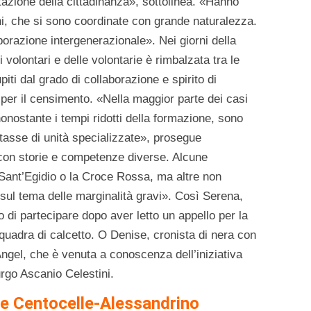
tazione della cittadinanza», sottolinea. «Hanno
nni, che si sono coordinate con grande naturalezza.
borazione intergenerazionale». Nei giorni della
volontari e delle volontarie è rimbalzata tra le
piti dal grado di collaborazione e spirito di
a per il censimento. «Nella maggior parte dei casi
onostante i tempi ridotti della formazione, sono
ttasse di unità specializzate», prosegue
con storie e competenze diverse. Alcune
ant’Egidio o la Croce Rossa, ma altre non
sul tema delle marginalità gravi». Così Serena,
o di partecipare dopo aver letto un appello per la
 squadra di calcetto. O Denise, cronista di nera con
ngel, che è venuta a conoscenza dell’iniziativa
urgo Ascanio Celestini.
ere Centocelle-Alessandrino