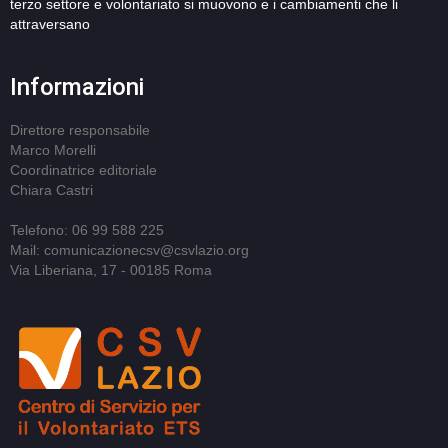
terzo settore e volontariato si muovono e i cambiamenti che li
attraversano
Informazioni
Direttore responsabile
Marco Morelli
Coordinatrice editoriale
Chiara Castri
Telefono: 06 99 588 225
Mail: comunicazionecsv@csvlazio.org
Via Liberiana, 17 - 00185 Roma