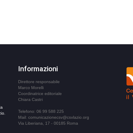
Informazioni
Direttore responsabile
Marco Morelli
Coordinatrice editoriale
Chiara Castri
la
Telefono: 06 99 588 225
io.
Mail: comunicazionecsv@csvlazio.org
Via Liberiana, 17 - 00185 Roma