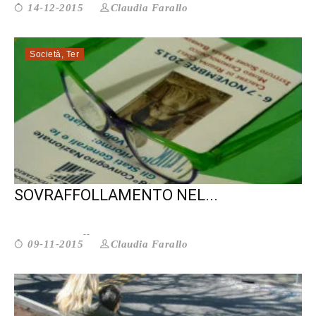
Claudia Farallo
14-12-2015
Società
,
Ter
CARCERE. STOP AL
SOVRAFFOLLAMENTO NEL...
Claudia Farallo
09-11-2015