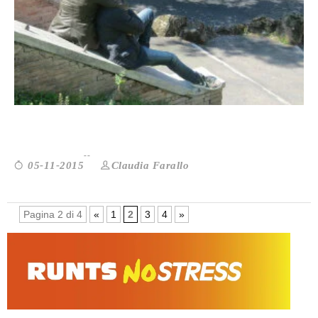
UN PO’ SOLI E UN PO’ CON ...
Claudia Farallo
05-11-2015
Pagina 2 di 4
«
1
2
3
4
»