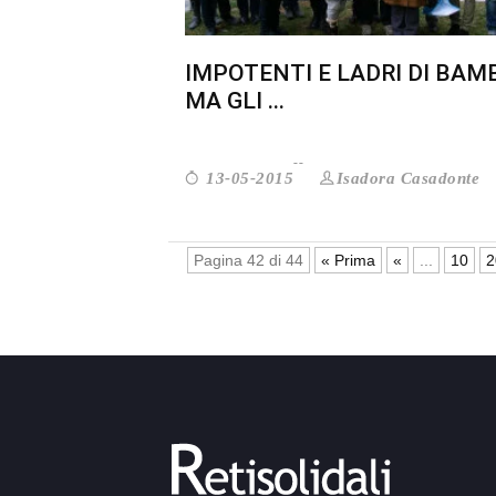
IMPOTENTI E LADRI DI BAMB
MA GLI ...
Isadora Casadonte
13-05-2015
Pagina 42 di 44
« Prima
«
...
10
2