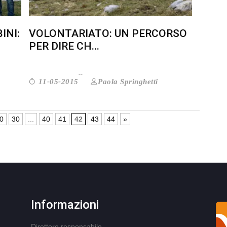
INI:
VOLONTARIATO: UN PERCORSO
PER DIRE CH...
Paola Springhetti
11-05-2015
0
30
...
40
41
42
43
44
»
Informazioni
Direttore responsabile