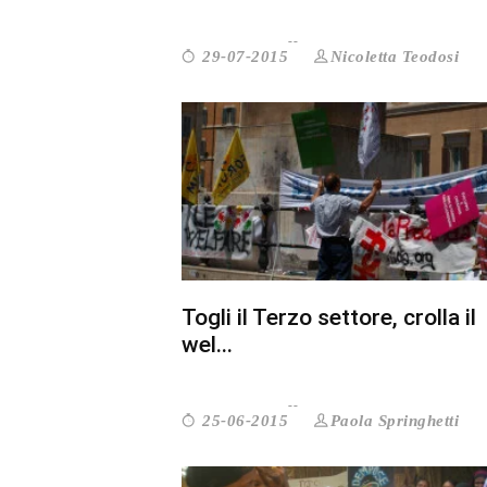
Nicoletta Teodosi
29-07-2015
Togli il Terzo settore, crolla il
wel...
Paola Springhetti
25-06-2015