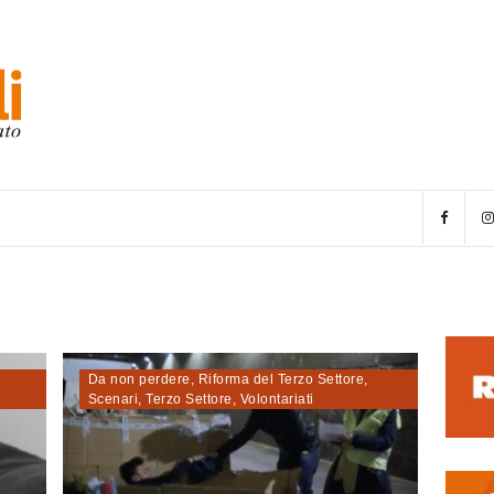
Da non perdere
,
Riforma del Terzo Settore
,
Scenari
,
Terzo Settore
,
Volontariati