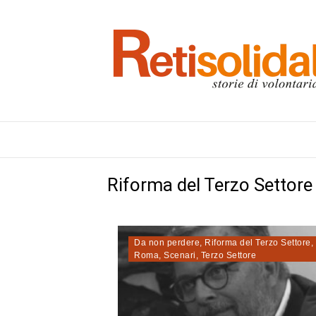
Riforma del Terzo Settore
Da non perdere
,
Riforma del Terzo Settore
,
Roma
,
Scenari
,
Terzo Settore