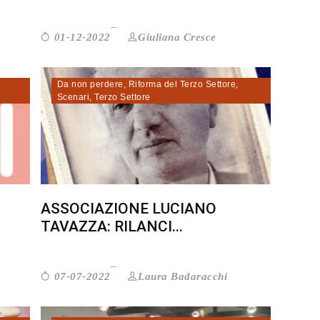
Giuliana Cresce
01-12-2022
Da non perdere
,
Riforma del Terzo Settore
,
Scenari
,
Terzo Settore
ASSOCIAZIONE LUCIANO
TAVAZZA: RILANCI...
Laura Badaracchi
07-07-2022