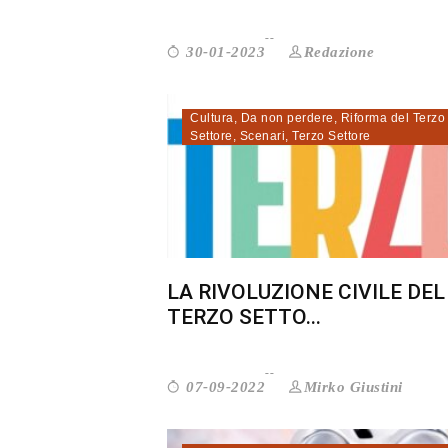
Redazione
30-01-2023
Cultura
,
Da non perdere
,
Riforma del Terzo
Settore
,
Scenari
,
Terzo Settore
LA RIVOLUZIONE CIVILE DEL
TERZO SETTO...
Mirko Giustini
07-09-2022