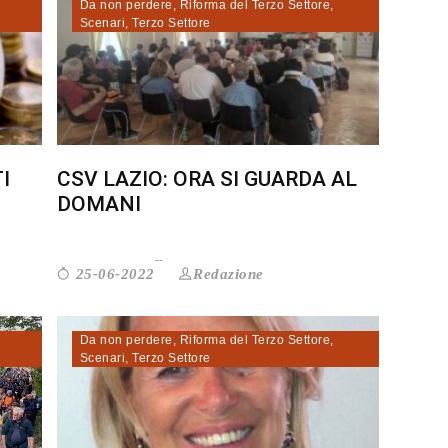
Da non perdere
,
Riforma del Terzo Settore
,
Scenari
,
Terzo Settore
I
CSV LAZIO: ORA SI GUARDA AL
DOMANI
Redazione
25-06-2022
Da non perdere
,
Riforma del Terzo Settore
,
Scenari
,
Terzo Settore