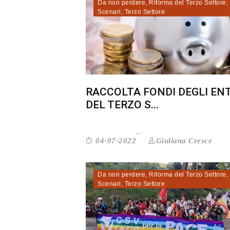
Da non perdere
,
Riforma del Terzo Settore
,
Scenari
,
Terzo Settore
RACCOLTA FONDI DEGLI ENT
DEL TERZO S...
Giuliana Cresce
04-07-2022
Da non perdere
,
Riforma del Terzo Settore
,
Scenari
,
Terzo Settore