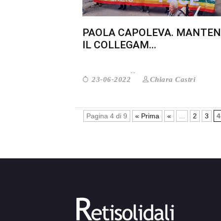
PAOLA CAPOLEVA. MANTEN
IL COLLEGAM...
Chiara Castri
23-06-2022
Pagina 4 di 9
« Prima
«
...
2
3
4