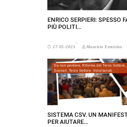
ENRICO SERPIERI: SPESSO F
PIÙ POLITI...
Maurizio Ermisino
17-05-2023
Da non perdere
,
Riforma del Terzo Settore
,
Scenari
,
Terzo Settore
,
Volontariati
SISTEMA CSV. UN MANIFES
PER AIUTARE...