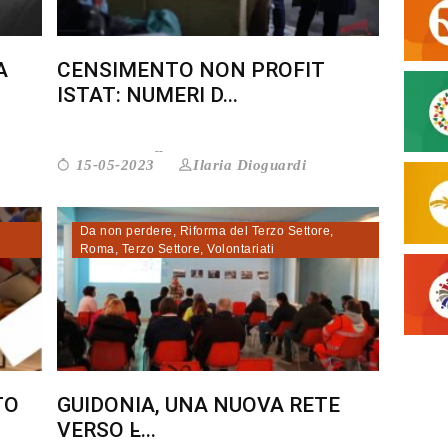
A
CENSIMENTO NON PROFIT
ISTAT: NUMERI D...
Ilaria Dioguardi
15-05-2023
Da non perdere
,
Riforma del Terzo Settore
,
Roma
,
Terzo Settore
,
Volontariati
TO
GUIDONIA, UNA NUOVA RETE
VERSO L̵...