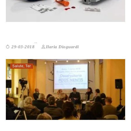
DIABETE: IL NEMICO È LA BUROCRAZIA
Ilaria Dioguardi
29-03-2018
Salute
,
Ter
POLIS MENTIS: NASCE L’OSSERVATO...