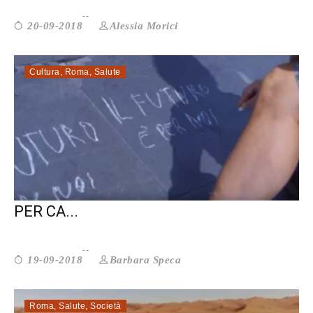
Alessia Morici
20-09-2018
Cultura
,
Roma
,
Salute
PROGETTO A-HEAD: ARTE E MUSICA
PER CA...
Barbara Speca
19-09-2018
Roma
,
Salute
,
Società