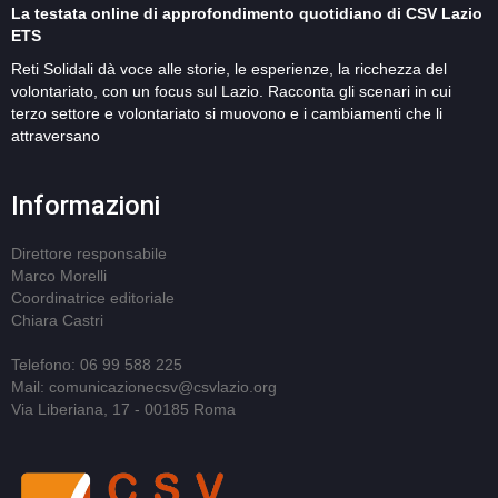
La testata online di approfondimento quotidiano di CSV Lazio
ETS
Reti Solidali dà voce alle storie, le esperienze, la ricchezza del
volontariato, con un focus sul Lazio. Racconta gli scenari in cui
terzo settore e volontariato si muovono e i cambiamenti che li
attraversano
Informazioni
Direttore responsabile
Marco Morelli
Coordinatrice editoriale
Chiara Castri
Telefono: 06 99 588 225
Mail: comunicazionecsv@csvlazio.org
Via Liberiana, 17 - 00185 Roma