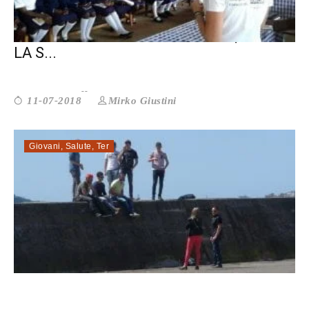
CONTRO IL CANCRO IN UGANDA, DOVE
LA S...
Mirko Giustini
11-07-2018
Giovani
,
Salute
,
Ter
ROMA. IL GIOCO D’AZZARDO È NELL...