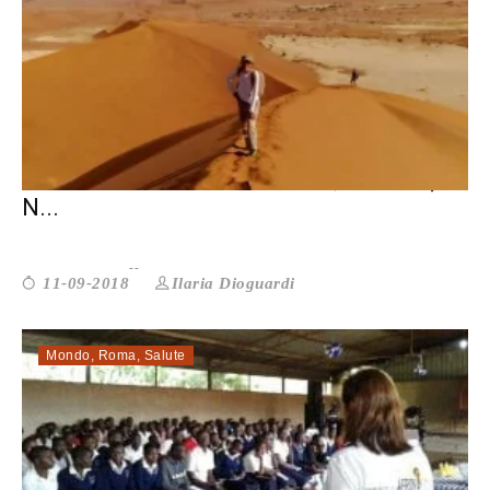
DANIELA. IL MIO MOTTO È: QUI E ORA,
N...
Ilaria Dioguardi
11-09-2018
Mondo
,
Roma
,
Salute