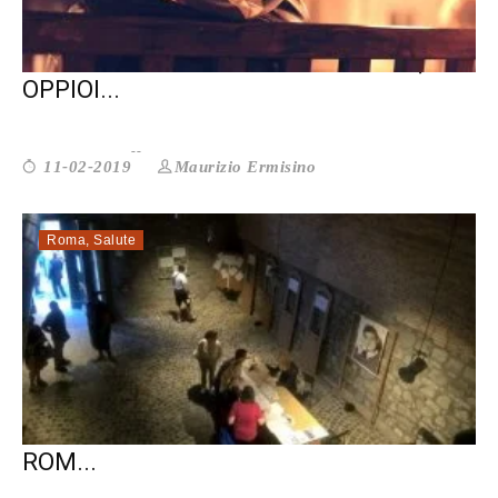
DIPENDENZE: ATTENZIONE A FUMO,
OPPIOI...
Maurizio Ermisino
11-02-2019
Roma
,
Salute
40 ANNI DI LEGGE 180 NEI CASTELLI
ROM...