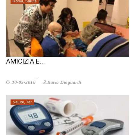
Roma
,
Salute
ROMA. A CASAMICA CON TANTA
AMICIZIA E...
Ilaria Dioguardi
30-05-2018
Salute
,
Ter