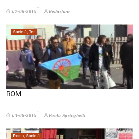
Redazione
07-06-2019
Società
,
Ter
LA VITA NEI CAMPI, RACCONTATA DAI
ROM
Paola Springhetti
03-06-2019
Roma
,
Società