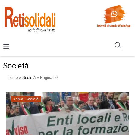
Società
Home
»
Società
»
Pagina 80
Roma
,
Società