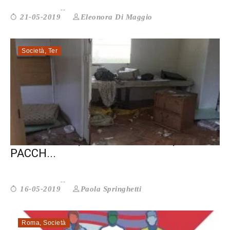
Eleonora Di Maggio
21-05-2019
Società
,
Ter
I CAMPI ROM, LA DESOLAZIONE, LA
PACCH...
Paola Springhetti
16-05-2019
Roma
,
Società