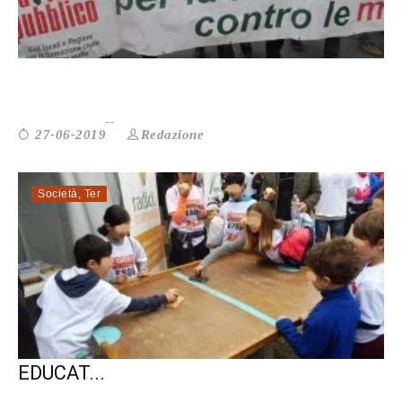
A ROMA LA SUMMER SCHOOL “LAZIO ...
Redazione
27-06-2019
Società
,
Ter
DUE PROGETTI CONTRO LA POVERTÀ
EDUCAT...