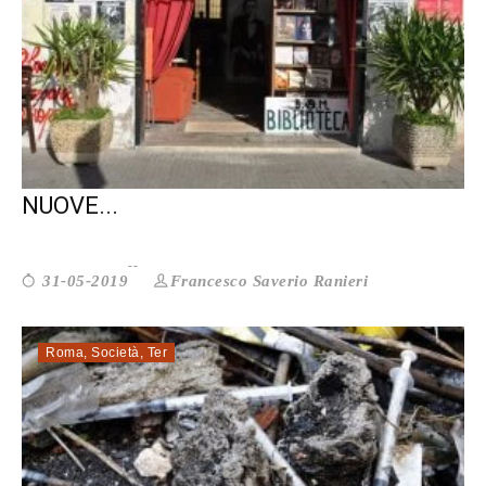
GLI SPAZI OCCUPATI SPERIMENTANO
NUOVE...
Francesco Saverio Ranieri
31-05-2019
Roma
,
Società
,
Ter