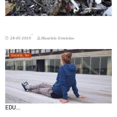
DIPENDENZE: IN ITALIA I SERVIZI DI RI...
Maurizio Ermisino
28-05-2019
Società
,
Ter
TUTTI A SCUOLA: SOLO UNA COMUNITÀ
EDU...