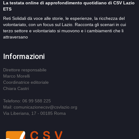
La testata online di approfondimento quotidiano di CSV Lazio
ETS
Reti Solidali dà voce alle storie, le esperienze, la ricchezza del
volontariato, con un focus sul Lazio. Racconta gli scenari in cui
terzo settore e volontariato si muovono e i cambiamenti che li
attraversano
Informazioni
Direttore responsabile
Marco Morelli
Coordinatrice editoriale
Chiara Castri
Telefono: 06 99 588 225
Mail: comunicazionecsv@csvlazio.org
Via Liberiana, 17 - 00185 Roma