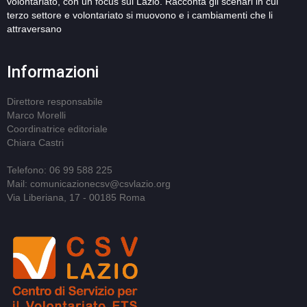
volontariato, con un focus sul Lazio. Racconta gli scenari in cui
terzo settore e volontariato si muovono e i cambiamenti che li
attraversano
Informazioni
Direttore responsabile
Marco Morelli
Coordinatrice editoriale
Chiara Castri
Telefono: 06 99 588 225
Mail: comunicazionecsv@csvlazio.org
Via Liberiana, 17 - 00185 Roma