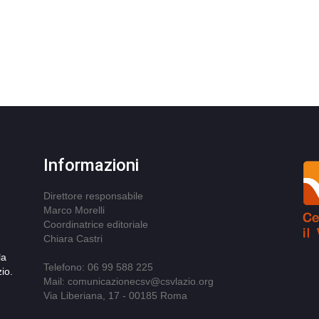
Informazioni
Direttore responsabile
Marco Morelli
Coordinatrice editoriale
Chiara Castri
la
Telefono: 06 99 588 225
io.
Mail: comunicazionecsv@csvlazio.org
Via Liberiana, 17 - 00185 Roma