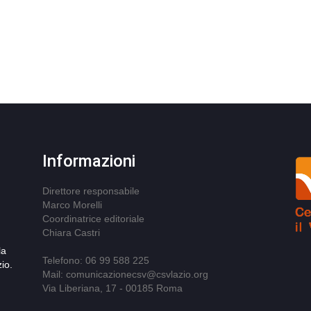
Informazioni
Direttore responsabile
Marco Morelli
Coordinatrice editoriale
Chiara Castri
la
Telefono: 06 99 588 225
io.
Mail: comunicazionecsv@csvlazio.org
Via Liberiana, 17 - 00185 Roma