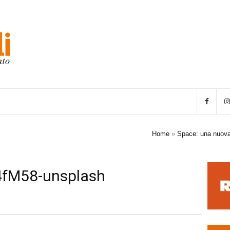
Home
»
Space: una nuova 
4fM58-unsplash