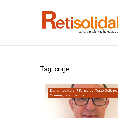
Tag:
coge
Da non perdere
,
Riforma del Terzo Settore
,
Scenari
,
Terzo Settore