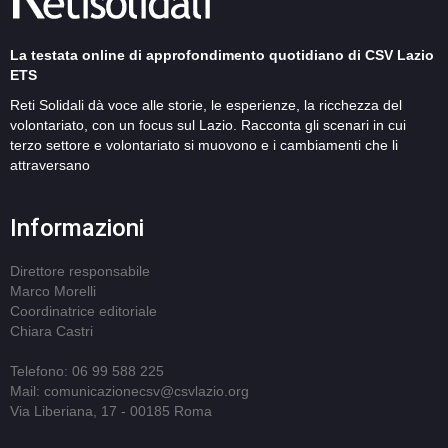
La testata online di approfondimento quotidiano di CSV Lazio
ETS
Reti Solidali dà voce alle storie, le esperienze, la ricchezza del
volontariato, con un focus sul Lazio. Racconta gli scenari in cui
terzo settore e volontariato si muovono e i cambiamenti che li
attraversano
Informazioni
Direttore responsabile
Marco Morelli
Coordinatrice editoriale
Chiara Castri
Telefono: 06 99 588 225
Mail: comunicazionecsv@csvlazio.org
Via Liberiana, 17 - 00185 Roma