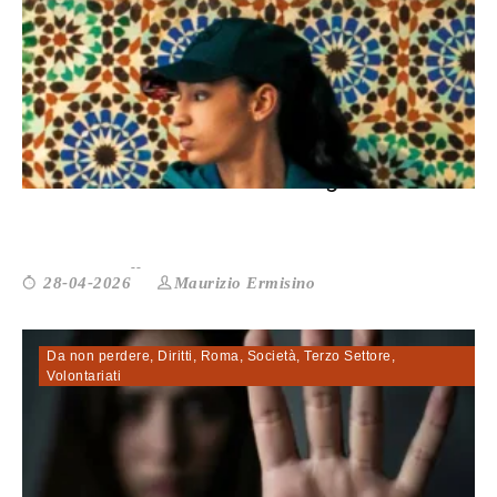
Nadia Melliti: «La mia è una generazi...
Maurizio Ermisino
28-04-2026
Da non perdere
,
Diritti
,
Roma
,
Società
,
Terzo Settore
,
Volontariati