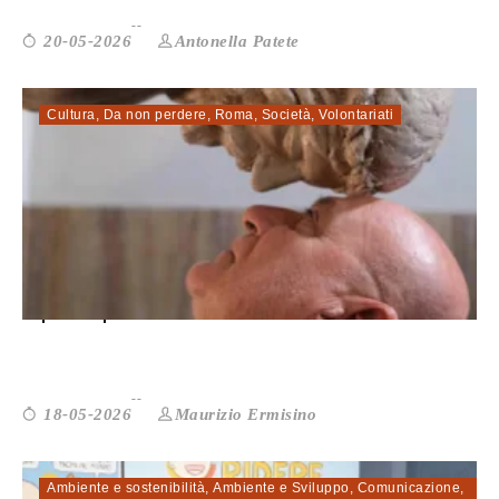
Antonella Patete
20-05-2026
Cultura
,
Da non perdere
,
Roma
,
Società
,
Volontariati
Il principe della follia: il Teatro P...
Maurizio Ermisino
18-05-2026
Ambiente e sostenibilità
,
Ambiente e Sviluppo
,
Comunicazione
,