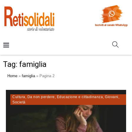
Tag:
famiglia
Home
»
famiglia
»
Pagina 2
Cultura
,
Da non perdere
,
Educazione e cittadinanza
,
Giovani
,
Società