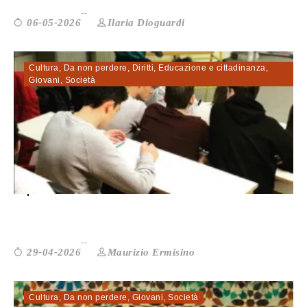
Ilaria Dioguardi
06-05-2026
Cultura
,
Da non perdere
,
Diritti
,
Educazione e cittadinanza
,
Giovani
,
Società
Dipende dalla classe. Quando la scuol...
Maurizio Ermisino
29-04-2026
Cultura
,
Da non perdere
,
Giovani
,
Società