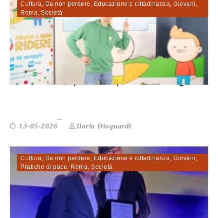
Cultura
,
Da non perdere
,
Educazione e cittadinanza
,
Giovani
,
Roma
,
Società
Pera Toons, quanto si può dire ai rag...
Ilaria Dioguardi
13-05-2026
Cultura
,
Da non perdere
,
Educazione e cittadinanza
,
Giovani
,
Pratiche di pace
,
Roma
,
Società