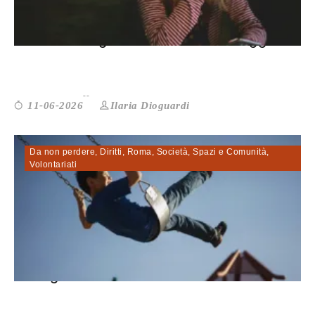
L’AI ha un bugiardino. Lo stiamo legg...
Ilaria Dioguardi
11-06-2026
Da non perdere
,
Diritti
,
Roma
,
Società
,
Spazi e Comunità
,
Volontariati
Accoglienza dei minori in comunità: c...