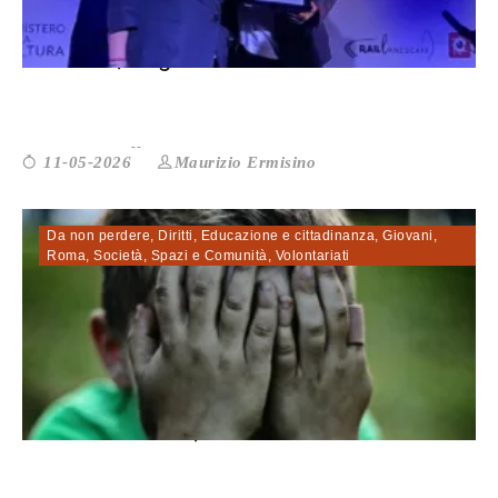
Bullismo, Angelo Bottone: «È successo...
Maurizio Ermisino
11-05-2026
Da non perdere
,
Diritti
,
Educazione e cittadinanza
,
Giovani
,
Roma
,
Società
,
Spazi e Comunità
,
Volontariati
Abusi sui minori, Abo Loha: «Fare sis...