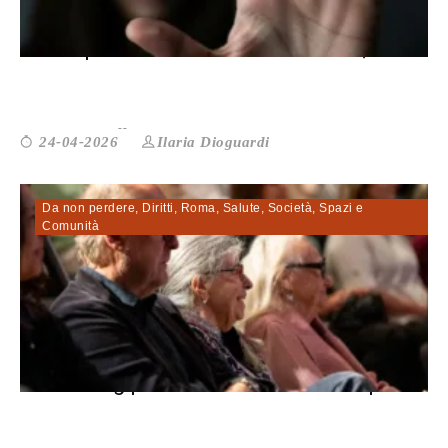
Centri per uomini autori di violenza,...
Ilaria Dioguardi
24-04-2026
Da non perdere
,
Diritti
,
Roma
,
Salute
,
Società
,
Spazi e
Comunità
Cohousing per anziani a Roma: 220 pos...