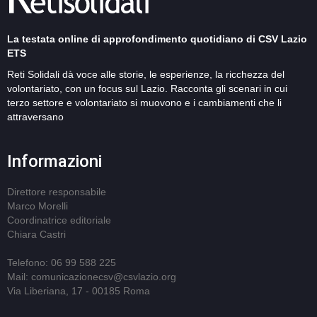
La testata online di approfondimento quotidiano di CSV Lazio
ETS
Reti Solidali dà voce alle storie, le esperienze, la ricchezza del
volontariato, con un focus sul Lazio. Racconta gli scenari in cui
terzo settore e volontariato si muovono e i cambiamenti che li
attraversano
Informazioni
Direttore responsabile
Marco Morelli
Coordinatrice editoriale
Chiara Castri
Telefono: 06 99 588 225
Mail: comunicazionecsv@csvlazio.org
Via Liberiana, 17 - 00185 Roma