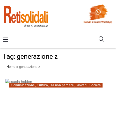
Tag:
generazione z
Home
»
generazione z
Comunicazione
,
Cultura
,
Da non perdere
,
Giovani
,
Società